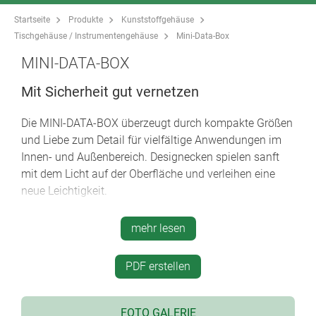
Startseite
Produkte
Kunststoffgehäuse
Tischgehäuse / Instrumentengehäuse
Mini-Data-Box
MINI-DATA-BOX
Mit Sicherheit gut vernetzen
Die MINI-DATA-BOX überzeugt durch kompakte Größen
und Liebe zum Detail für vielfältige Anwendungen im
Innen- und Außenbereich. Designecken spielen sanft
mit dem Licht auf der Oberfläche und verleihen eine
neue Leichtigkeit.
modernes Gehäusedesign mit eleganten
mehr lesen
Designecken
40 Standard-Gehäuse
PDF erstellen
zwei Grundformen: S (square) und E (edge)
Unterteil ohne/mit Flansch zur schnellen Wand-/
Deckenmontage oder zur Befestigung an Schienen
FOTO GALERIE