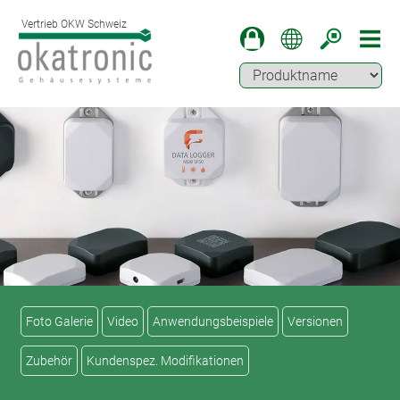
Vertrieb OKW Schweiz
Foto Galerie
Video
Anwendungsbeispiele
Versionen
Zubehör
Kundenspez. Modifikationen