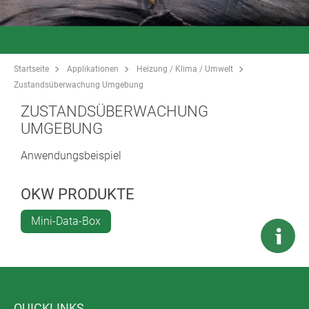
Startseite
Applikationen
Heizung / Klima / Umwelt
Zustandsüberwachung Umgebung
ZUSTANDSÜBERWACHUNG
UMGEBUNG
Anwendungsbeispiel
OKW PRODUKTE
Mini-Data-Box
QUICKLINKS