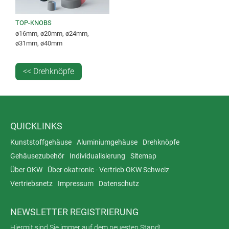
TOP-KNOBS
ø16mm, ø20mm, ø24mm,
ø31mm, ø40mm
<< Drehknöpfe
QUICKLINKS
Kunststoffgehäuse
Aluminiumgehäuse
Drehknöpfe
Gehäusezubehör
Individualisierung
Sitemap
Über OKW
Über okatronic - Vertrieb OKW Schweiz
Vertriebsnetz
Impressum
Datenschutz
NEWSLETTER REGISTRIERUNG
Hiermit sind Sie immer auf dem neuesten Stand!