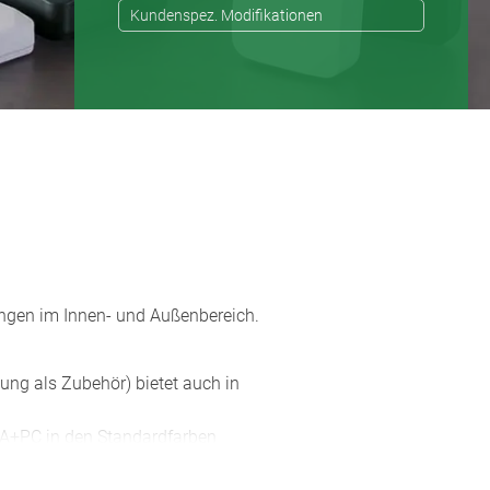
Kundenspez. Modifikationen
ngen im Innen- und Außenbereich.
ung als Zubehör) bietet auch in
A+PC in den Standardfarben
tgrau,
auch zweifarbig in verkehrsweiß