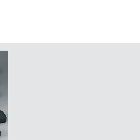
 A (Unterteil)
d Einbauteile im Ober- und Unterteil;
ronischer Baugruppen möglich
 Edelstahlschrauben und Torx-
ich der Baustein in einem System,
utz für Ihre Einbauten, dessen
montiertes, robustes Gehäuse, dessen
d Funktion Ihres Produktes