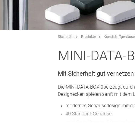
Startseite
Produkte
Kunststoffgehäuse
MINI-DATA-
Mit Sicherheit gut vernetzen
Die MINI-DATA-BOX überzeugt durch 
Designecken spielen sanft mit dem Li
modernes Gehäusedesign mit el
40 Standard-Gehäuse
zwei Grundformen: S (square) un
Unterteil ohne/mit Flansch zur 