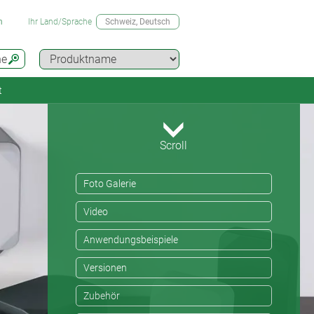
n
Ihr Land/Sprache
Schweiz
, Deutsch
he
t
Scroll
Foto Galerie
Video
Anwendungsbeispiele
Versionen
Zubehör