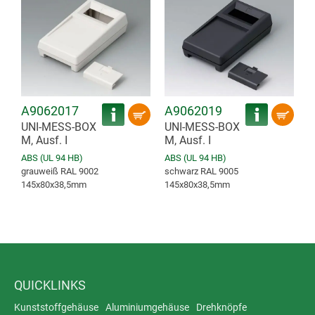
A9062017
A9062019
UNI-MESS-BOX
UNI-MESS-BOX
M, Ausf. I
M, Ausf. I
ABS (UL 94 HB)
ABS (UL 94 HB)
grauweiß RAL 9002
schwarz RAL 9005
145x80x38,5mm
145x80x38,5mm
QUICKLINKS
Kunststoffgehäuse
Aluminiumgehäuse
Drehknöpfe