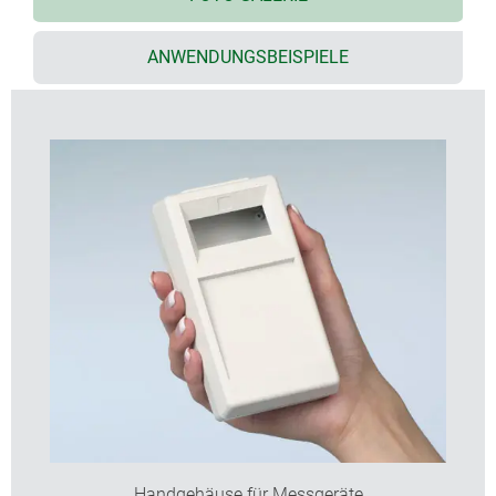
Steckermontage
Aufstellbügel für ergonomisch günstige
ANWENDUNGSBEISPIELE
Ablesewinkel
vertieft liegendes Bedienfeld für Folientastaturen
(Typen M, N)
Befestigungsdome für Platinen und Einbauteile
Handgehäuse für Messgeräte