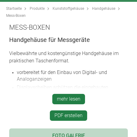
Startseite
Produkte
Kunststoffgehäuse
Handgehäuse
Mess-Boxen
MESS-BOXEN
Handgehäuse für Messgeräte
Vielbewährte und kostengünstige Handgehäuse im
praktischen Taschenformat.
vorbereitet für den Einbau von Digital- und
Analoganzeigen
Displayscheiben schützen die eingebauten
Anzeigen, einfache Montage mit Klebefolie
mehr lesen
Batteriefächer für C, AA und 9 V Batterien
rastbarer Batteriefachdeckel für schnelles Wechseln
PDF erstellen
der Batterien
Gehäuse ohne/mit Schalterwippe (Typ P)
hochgezogene Frontseite am Unterteil für
FOTO GALERIE