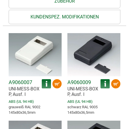
ZUBEHÖR
KUNDENSPEZ. MODIFIKATIONEN
A9060007
A9060009
UNI-MESS-BOX
UNI-MESS-BOX
P, Ausf. I
P, Ausf. I
ABS (UL 94 HB)
ABS (UL 94 HB)
grauweiß RAL 9002
schwarz RAL 9005
145x80x36,5mm
145x80x36,5mm