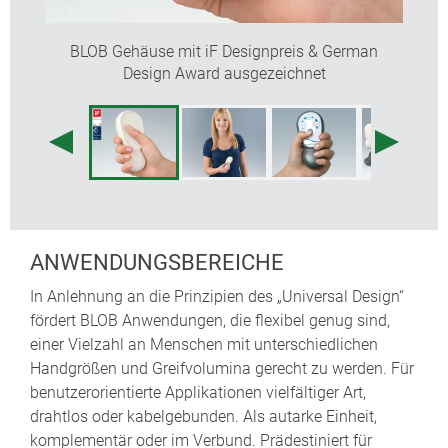
Schutzart bis IP 54 mit optionaler Dichtung
Befestigungsdome für Platinen und Einbauteile
BLOB Gehäuse mit iF Designpreis & German
Design Award ausgezeichnet
DESIGNER-STATEMENT
„‚Wow, liegt das gut in der Hand!‘, war der erste
Kommentar zu diesem mobilen Produkt im
Universaldesign. Die intelligente Form von BLOB
entstand durch Optimierung ergonomischer
Anforderungen. Ob jung oder alt, alle sollen mit den
Handgehäusen intuitiv zurechtkommen. Zudem sind
ANWENDUNGSBEREICHE
sie flexibel genug, um eine große Variation von
Einsatzbereichen und Umständen der Anwender
In Anlehnung an die Prinzipien des „Universal Design“
abzudecken. Wo der Name herkommt? Aus der
fördert BLOB Anwendungen, die flexibel genug sind,
Architektur: Blob bedeutet Klecks und steht für ‚Binary
einer Vielzahl an Menschen mit unterschiedlichen
Large OBject‘, eine tropfenförmige Verbindung, die sich
Handgrößen und Greifvolumina gerecht zu werden. Für
in unbegrenzter Weise formen lässt.“
benutzerorientierte Applikationen vielfältiger Art,
Martin Nußberger, polyform Industrie Design
drahtlos oder kabelgebunden. Als autarke Einheit,
komplementär oder im Verbund. Prädestiniert für