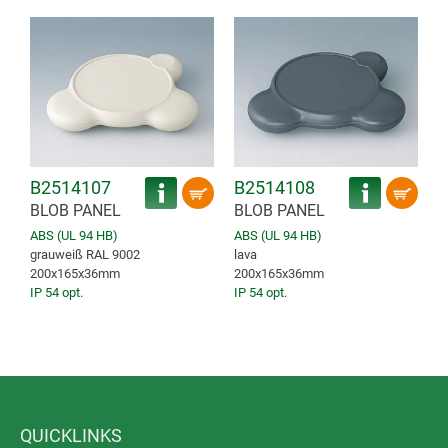
B2514107
B2514108
BLOB PANEL
BLOB PANEL
ABS (UL 94 HB)
ABS (UL 94 HB)
grauweiß RAL 9002
lava
200x165x36mm
200x165x36mm
IP 54 opt.
IP 54 opt.
QUICKLINKS