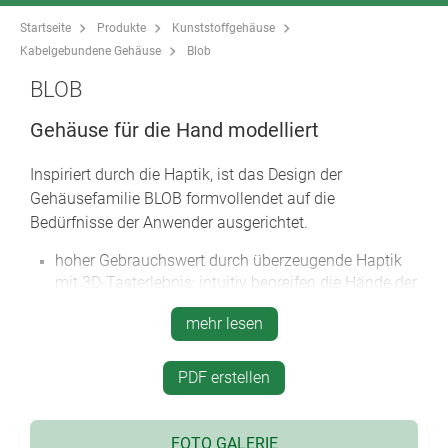
Startseite
Produkte
Kunststoffgehäuse
Kabelgebundene Gehäuse
Blob
BLOB
Gehäuse für die Hand modelliert
Inspiriert durch die Haptik, ist das Design der
Gehäusefamilie BLOB formvollendet auf die
Bedürfnisse der Anwender ausgerichtet.
hoher Gebrauchswert durch überzeugende Haptik
mit 3D-Tasterlebnis; intuitiv begreifen die Hände der
Benutzer die Funktion der Gehäuse
mehr lesen
* iF product design award 2014 | German Design
Award 2015 *
auf natürliche Art mit geringem Kraftaufwand leicht
PDF erstellen
erfassen, sicher halten, exakt führen und bedienen
sanft und robust zugleich
FOTO GALERIE