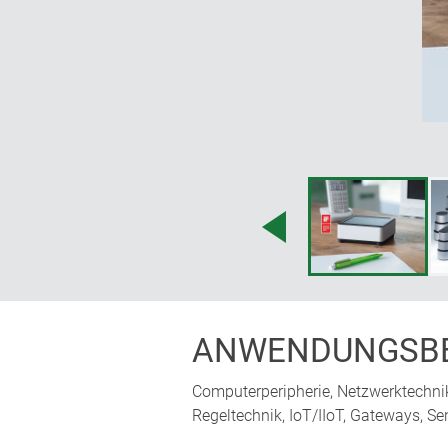
ANWENDUNGSBE
Computerperipherie, Netzwerktechni
Regeltechnik, IoT/IIoT, Gateways, Sen