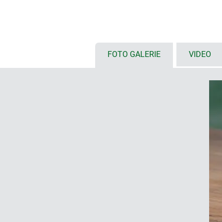
Farbkombination: Aluminium silber
schwarz
viel Platz für Schnittstellen, ke
Montage
FOTO GALERIE
VIDEO
DESIGNER-STATEMENT
„Das Besondere an SYNERGY ist sein 
Kunststoff und Aluminium im Mittelp
gefassten Bedienflächen sowie die i
entsprechen. Und da einzelne Elemen
und funktionalen Varianten ein eno
Martin Nußberger, polyform Industri