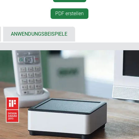
Kabelausgang im Unterteil 
 eloxiert / Kunststoffteile
Rundkabel bis ø 4 mm)
PDF erstellen
Extender (zur Domerhöhun
ine Formschrägen, einfache
individuelle Gehäuselösun
ANWENDUNGSBEISPIELE
hochwertiges Erscheinungsbild. Von der ersten Überlegung an s
unkt der Entwicklung. Die zeitlosen, geometrischen Grundformen
ntelligente Montagetechnik bilden Gehäuse, die den ästhetisch
te in der Länge individuell bearbeitet werden können, ist über 
rmes Spektrum an Möglichkeiten entstanden: eine rundum anspru
e Design