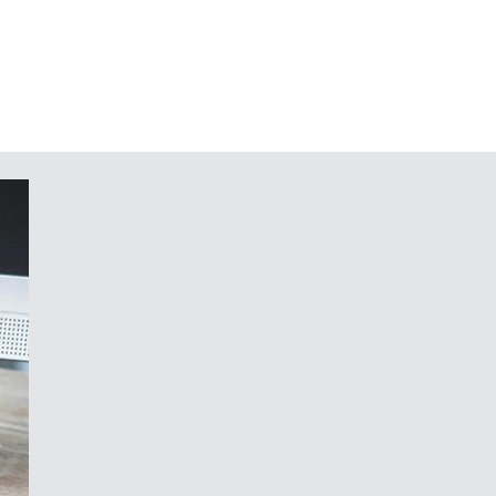
(extra flaches Netzwerkkabel,
g) und Wandhalter als Zubehör
gen auf Anfrage
tand die Qualität der Materialien
, die dezent konturierten und
en Ansprüchen Ihrer Kunden
die Vielfalt der Formen, Abmessungen
chsvolle Angelegenheit.“