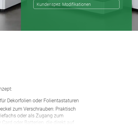
Kundenspez. Modifikationen
nzept:
 für Dekorfolien oder Folientastaturen
Deckel zum Verschrauben: Praktisch
eriefachs oder als Zugang zum
Card oder Batterien, die direkt auf
Batteriefach-Set, Batterie-Clips und
hör