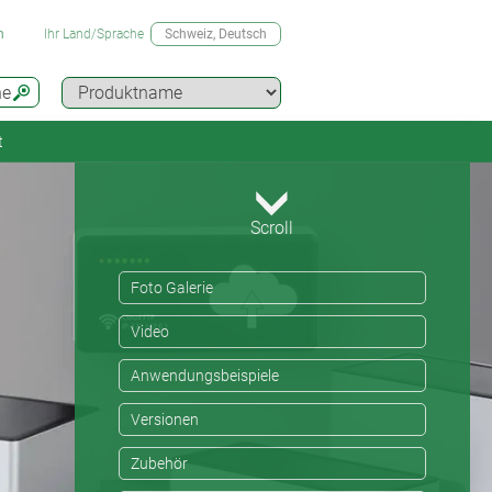
n
Ihr Land/Sprache
Schweiz
, Deutsch
he
t
Scroll
Foto Galerie
Video
Anwendungsbeispiele
Versionen
Zubehör