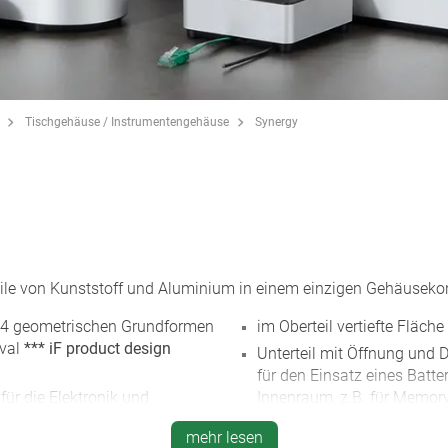
Tischgehäuse / Instrumentengehäuse
Synergy
ile von Kunststoff und Aluminium in einem einzigen Gehäuseko
4 geometrischen Grundformen
im Oberteil vertiefte Fläche
Oval
*** iF product design
Unterteil mit Öffnung und 
für den Einsatz eines Batt
für die Elektronik und
Innenraum, z.B. für Memory 
der Platine befestigt sind; 
mehr lesen
Knopfzellenhalter als Zube
rauben und Torx-Antrieb