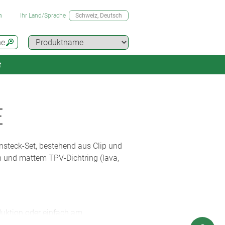
n
Ihr Land/Sprache
Schweiz
, Deutsch
he
t
E
nsteck-Set, bestehend aus Clip und
n und mattem TPV-Dichtring (lava,
duktion oder einfach am
ichend Abstand zueinander zu halten.