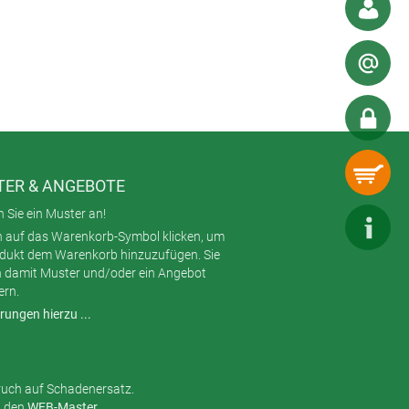
s und vor allem mit gesunden
 Schwierigkeiten mit sich. Eine
estattet werden und Kontakt zu einer
n und eine unkontrollierte
ER & ANGEBOTE
 Sie ein Muster an!
h auf das Warenkorb-Symbol klicken, um
odukt dem Warenkorb hinzuzufügen. Sie
 damit Muster und/oder ein Angebot
ern.
rungen hierzu ...
ruch auf Schadenersatz.
n den
WEB-Master
.