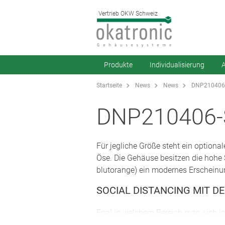
Vertrieb OKW Schweiz
Produkte
Individualisierung
A
Startseite
News
News
DNP210406-S
DNP210406-
Für jegliche Größe steht ein option
Öse. Die Gehäuse besitzen die hohe
blutorange) ein modernes Erscheinu
SOCIAL DISTANCING MIT D
Egal in welchem Bereich man sich in
Kaffeeautomat: Mitarbeiter treffen 