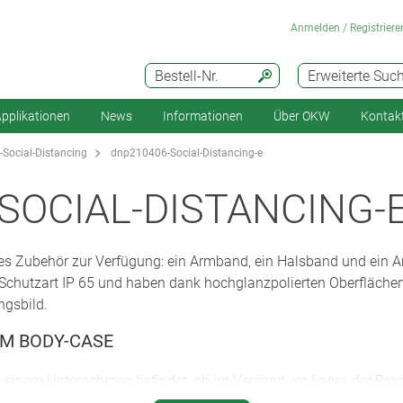
Anmelden / Registriere
Bestell-Nr.
Erweiterte Suc
pplikationen
News
Informationen
Über OKW
Kontak
ocial-Distancing
dnp210406-Social-Distancing-e
SOCIAL-DISTANCING-
ales Zubehör zur Verfügung: ein Armband, ein Halsband und ein A
 Schutzart IP 65 und haben dank hochglanzpolierten Oberfläche
ngsbild.
EM BODY-CASE
 einem Unternehmen befindet, ob im Versand, im Lager, der Pro
ständig aufeinander. Nicht immer ist der Gedanke präsent, ausre