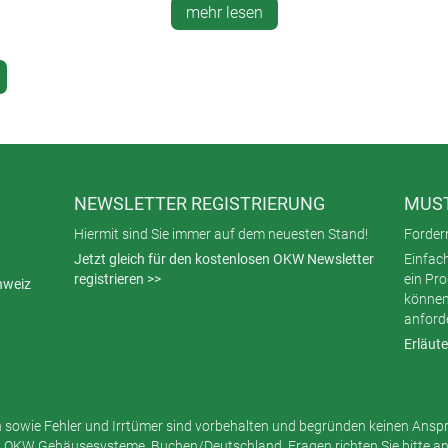
mehr lesen
erdings unabdingbar, das Unternehmen muss weiterhin reibungslo
nfektionsketten nicht genau bestimmen lassen. Das bringt einige
rierter Kontakt-Tracker darstellen. Mitarbeiter, die damit ausg
einfach zu ermitteln. Die Schutzmaßnahmen werden sofort ergriffe
NEWSLETTER REGISTRIERUNG
MUST
Hiermit sind Sie immer auf dem neuesten Stand!
Fordern
Jetzt gleich für den kostenlosen OKW Newsletter
Einfac
registrieren >>
ein Pr
hweiz
können
anford
Erläute
sowie Fehler und Irrtümer sind vorbehalten und begründen keinen Ansp
 OKW Gehäusesysteme, Buchen/Deutschland. Fragen richten Sie bitte a