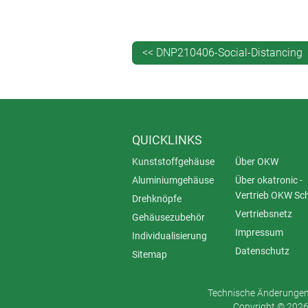
In Zeiten von COVID-19 ist das all
Mitarbeitern funktionieren.
<< DNP210406-Social-Distancing
Oftmals hört man davon, dass sich I
Lösung könnte ein im BODY-CASE integ
infizierten Person hatten, sind nun 
Infektionskette gestoppt.
QUICKLINKS
Kunststoffgehäuse
Über OKW
Aluminiumgehäuse
Über okatronic -
Vertrieb OKW Sc
Drehknöpfe
Vertriebsnetz
Gehäusezubehör
Impressum
Individualisierung
Datenschutz
Sitemap
Technische Änderungen 
Copyright © 2026