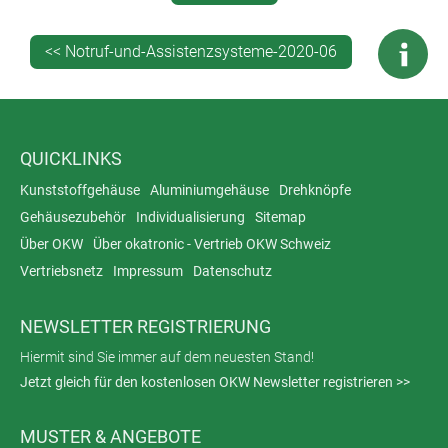
Band, das Tragen am Körper oder Taschen mit einem
Ansteckclip oder einfach nur lose eingesteckt. Die
<< Notruf-und-Assistenzsysteme-2020-06
Gehäusereihe kann in 2 unterschiedlichen Größen, mit
und ohne vertieft liegendem Bedienfeld, geliefert
werden. Der Zwischenring aus weichem TPE-Material
ermöglicht eine optische Differenzierung (z.B. bei einer
Sonderspritzung ab 200 Stück in individueller
QUICKLINKS
Firmenfarbe) und die hohe Schutzart IP65. Somit sind
Kunststoffgehäuse
Aluminiumgehäuse
Drehknöpfe
die Elektronikeinbauten beim Händewaschen oder
Gehäusezubehör
Individualisierung
Sitemap
Putzen gegen Strahlwasser geschützt.
Über OKW
Über okatronic - Vertrieb OKW Schweiz
Vertriebsnetz
Impressum
Datenschutz
NEWSLETTER REGISTRIERUNG
Hiermit sind Sie immer auf dem neuesten Stand!
Jetzt gleich für den kostenlosen OKW Newsletter registrieren >>
MUSTER & ANGEBOTE