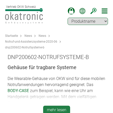
Vertrieb OKW Schweiz
Startseite
News
News
Notruf-und-Assistenzsysteme-2020-06
dnp200602-Notrufsysteme-b
DNP200602-NOTRUFSYSTEME-B
Gehäuse für tragbare Systeme
Die Wearable-Gehäuse von OKW sind für diese mobilen
Notrufanwendungen hervorragend geeignet. Das
BODY-CASE
zum Beispiel, kann wie eine Uhr am
Handgelenk getragen werden. Mit dem vielfältigen
Zubehör ergeben sich aber noch viel mehr
Möglichkeiten: das Tragen um den Hals mit Umhänge-
mehr lesen