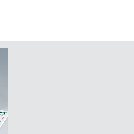
 DIN-Schienen
ld zum Schutz der Folientastatur
rplatten und Bauteile