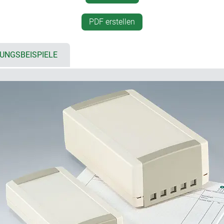
rationelle Befestigung auf
nnen erstmals als Komplett-
Schutzart IP 40
PDF erstellen
ich lösbarer Stirnteile
vertieft liegendes Bedienfe
Befestigungsdome für Leite
UNGSBEISPIELE