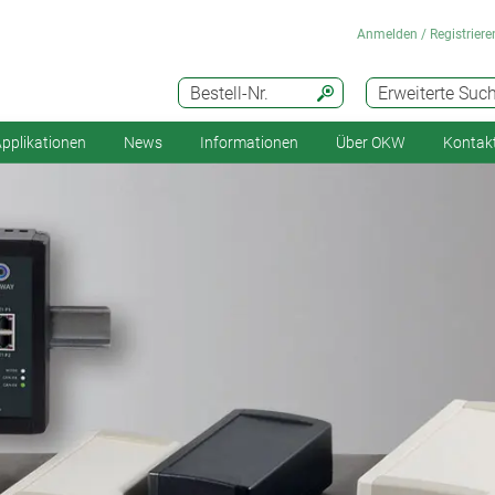
Anmelden / Registriere
Bestell-Nr.
Erweiterte Suc
pplikationen
News
Informationen
Über OKW
Kontak