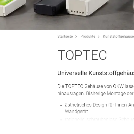
Startseite
Produkte
Kunststoffgehäuse
TOPTEC
Universelle Kunststoffgehäu
Die TOPTEC Gehäuse von OKW lassen s
hinausragen. Bisherige Montage der
ästhetisches Design für Innen-A
Wandgerät
rationelle, schraubenlose Gehä
seitlich offenes Unterteil für sc