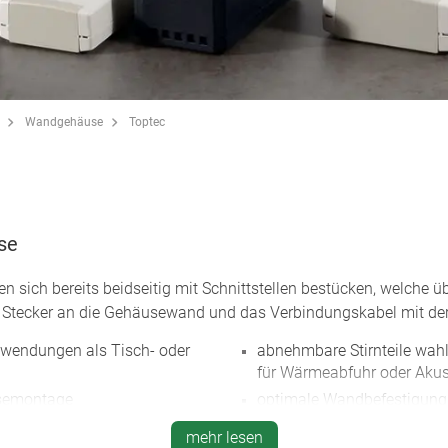
Wandgehäuse
Toptec
se
ich bereits beidseitig mit Schnittstellen bestücken, welche üb
 Stecker an die Gehäusewand und das Verbindungskabel mit der P
nwendungen als Tisch- oder
abnehmbare Stirnteile wah
für Wärmeabfuhr oder Akus
usemontage
optimale Wandbefestigun
verdeckten Wandhalter mi
hnelle und problemlose
mehr lesen