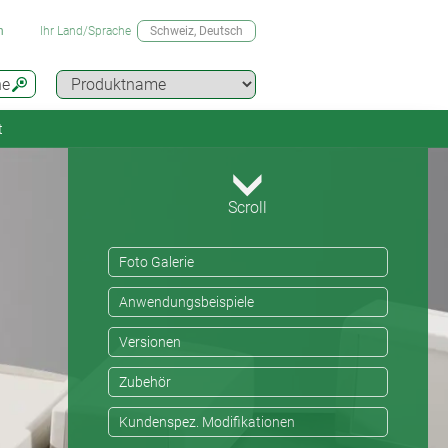
n
Ihr Land/Sprache
Schweiz
, Deutsch
he
t
Scroll
Foto Galerie
Anwendungsbeispiele
Versionen
Zubehör
Kundenspez. Modifikationen