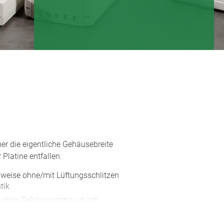
er die eigentliche Gehäusebreite
latine entfallen.
lweise ohne/mit Lüftungsschlitzen
tik
g ohne Gehäuseumbau durch
t Rastmechanismus