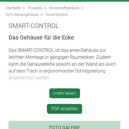
Startseite
Produkte
Kunststoffgehäuse
IIoT-/ Sensorgehäuse
Smart-Control
SMART-CONTROL
Das Gehäuse für die Ecke
Das SMART-CONTROL ist das erste Gehäuse zur
leichten Montage in gängigen Raumecken. Zudem
kann die Gehäusereihe sowohl an der Wand als auch
auf dem Tisch in ergonomischer Schrägstellung
angewendet werden.
2 Größen M und S
mehr lesen
konvexe Ausführung oder Ausführung mit vertieft
liegendem Bedienfeld für Folientastaturen
PDF erstellen
hochwertiges Material ASA+PC-FR mit hohem UV-
Schutz in der Standardfarbe grauweiß (RAL 9002)
Verschraubung auf der Gehäuse-Rückseite mit
FOTO GALERIE