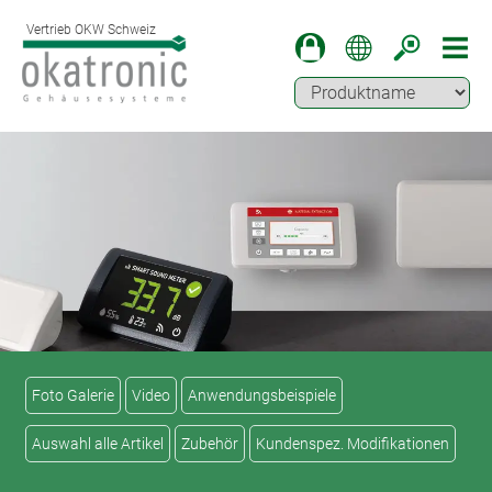
Vertrieb OKW Schweiz
Foto Galerie
Video
Anwendungsbeispiele
Auswahl alle Artikel
Zubehör
Kundenspez. Modifikationen