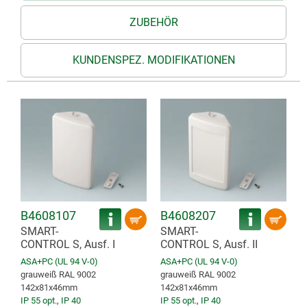
ZUBEHÖR
KUNDENSPEZ. MODIFIKATIONEN
B4608107
B4608207
SMART-
SMART-
CONTROL S, Ausf. I
CONTROL S, Ausf. II
ASA+PC (UL 94 V-0)
ASA+PC (UL 94 V-0)
grauweiß RAL 9002
grauweiß RAL 9002
142x81x46mm
142x81x46mm
IP 55 opt.
,
IP 40
IP 55 opt.
,
IP 40