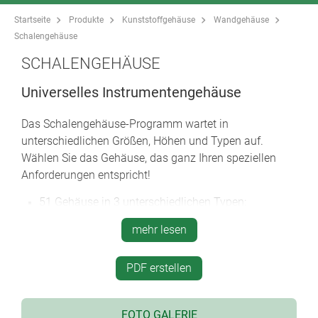
Startseite
Produkte
Kunststoffgehäuse
Wandgehäuse
Schalengehäuse
SCHALENGEHÄUSE
Universelles Instrumentengehäuse
Das Schalengehäuse-Programm wartet in
unterschiedlichen Größen, Höhen und Typen auf.
Wählen Sie das Gehäuse, das ganz Ihren speziellen
Anforderungen entspricht!
51 Gehäuse in 3 unterschiedlichen Typen:
Typ V
– Stirnseite offen, Rückseite geschlossen
mehr lesen
Typ O
– Stirnseite offen, Rückseite offen
Typ G
– Stirnseite geschlossen, Rückseite
geschlossen
PDF erstellen
hohe Stabilität durch umlaufende Nut- und
Federverbindung
FOTO GALERIE