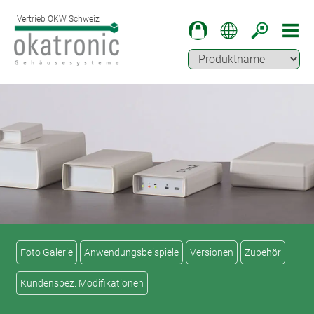
Vertrieb OKW Schweiz
Foto Galerie
Anwendungsbeispiele
Versionen
Zubehör
Kundenspez. Modifikationen