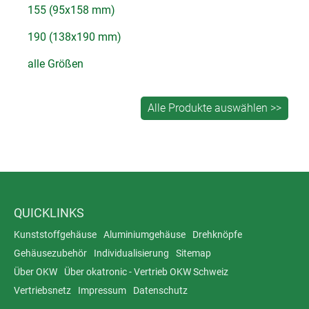
155 (95x158 mm)
190 (138x190 mm)
alle Größen
QUICKLINKS
Kunststoffgehäuse
Aluminiumgehäuse
Drehknöpfe
Gehäusezubehör
Individualisierung
Sitemap
Über OKW
Über okatronic - Vertrieb OKW Schweiz
Vertriebsnetz
Impressum
Datenschutz