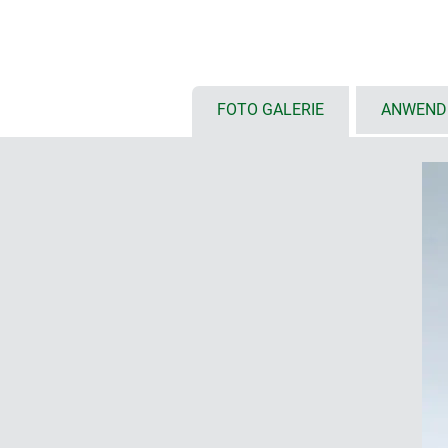
hohe Schutzarten IP 66/67; Dicht
eingeschäumt
hohe Schlagfestigkeit IK07 (ABS)
Oberteil in der Gehäusefarbe ode
FOTO GALERIE
ANWEND