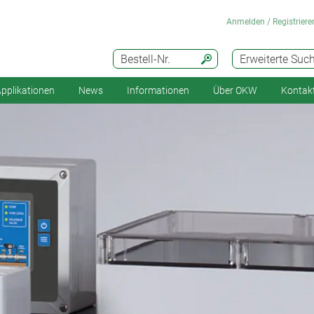
Anmelden / Registriere
Bestell-Nr.
Erweiterte Suc
pplikationen
News
Informationen
Über OKW
Kontak