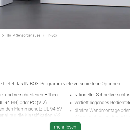
IIoT-/ Sensorgehäuse
In-Box
 bietet das IN-BOX-Programm viele verschiedene Optionen.
ik und verschiedenen Höhen
rationeller Schnellverschlu
L 94 HB) oder PC (V-2);
vertieft liegendes Bedienfe
llen den Flammschutz UL 94 5V
direkte Wandmontage oder 
rial nur die Klassifikation V-2
Wandlaschen; bei Bedarf In
optional Plombier-Set zum
mehr lesen
materialien