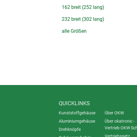
162 breit (252 lang)
232 breit (302 lang)
alle Größen
QUICKLINKS
Kunststoffgehäuse
Über OKW
Aluminiumgehäuse
Über okatronic -
Vertrieb OKW Sc
Drehknöpfe
Vertriebsnetz