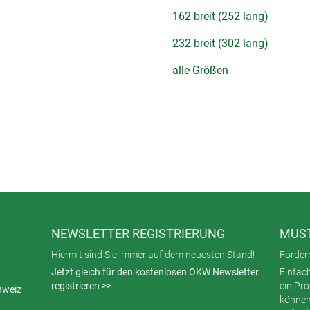
162 breit (252 lang)
232 breit (302 lang)
alle Größen
NEWSLETTER REGISTRIERUNG
MUST
Hiermit sind Sie immer auf dem neuesten Stand!
Fordern
Jetzt gleich für den kostenlosen OKW Newsletter
Einfac
registrieren >>
ein Pr
hweiz
können