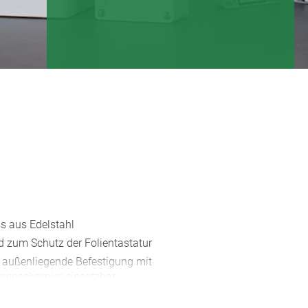
ss aus Edelstahl
ld zum Schutz der Folientastatur
außenliegende Befestigung mit
nenscharnier einsetzbar
 Sichern der Gehäuse vor