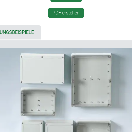
unberechtigtem Zugriff
ung bereits im Oberteil
Normschienen und Montagep
PDF erstellen
Einbaukonfiguration
, IK08 (PC)
integrierte Befestigungsdom
r transparent
Montageplatten und Einbau
UNGSBEISPIELE