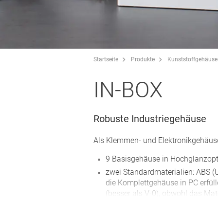
Startseite
Produkte
Kunststoffgehäuse
IN-BOX
Robuste Industriegehäuse
Als Klemmen- und Elektronikgehäuse
9 Basisgehäuse in Hochglanzopt
zwei Standardmaterialien: ABS (U
die Komplettgehäuse in PC erfü
(besser als V-0), obwohl das Mate
aufweist
funkwellendurchlässige Gehäuse