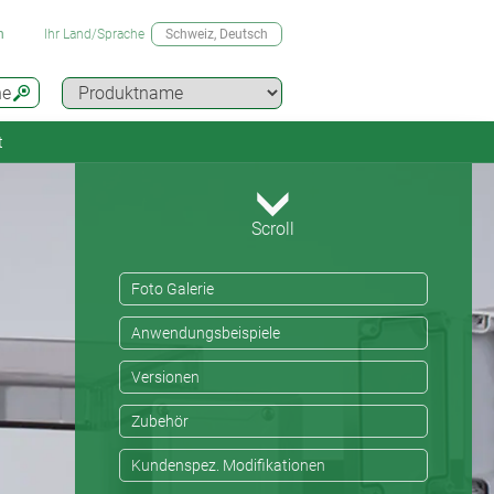
n
Ihr Land/Sprache
Schweiz
, Deutsch
he
t
Scroll
Foto Galerie
Anwendungsbeispiele
Versionen
Zubehör
Kundenspez. Modifikationen