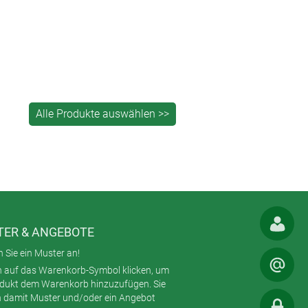
ER & ANGEBOTE
 Sie ein Muster an!
h auf das Warenkorb-Symbol klicken, um
odukt dem Warenkorb hinzuzufügen. Sie
 damit Muster und/oder ein Angebot