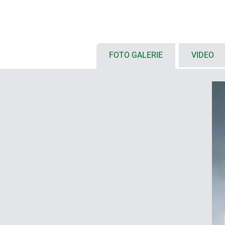
Displays
Pultversion ohne/mit vertieft li
Schutz der Folientastatur/Dekorfo
Evotec Größen
mit planem Oberteil: Größen 80, 
FOTO GALERIE
VIDEO
als Pultversion: Größen 150, 20