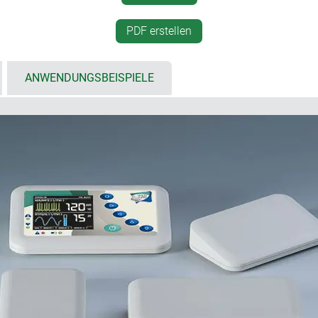
Dichtung für Schutzart IP 
egender Bedienfläche zum
Gummifüße sorgen für sich
PDF erstellen
lie
Verschraubung mit Edelsta
100, 125, 150, 200 und 250
ANWENDUNGSBEISPIELE
0 und 250