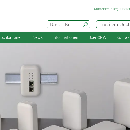
Anmelden / Registriere
Bestell-Nr.
Erweiterte Suc
pplikationen
News
Informationen
Über OKW
Kontak