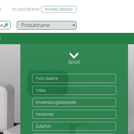
n
Ihr Land/Sprache
Schweiz
, Deutsch
he
t
Scroll
Foto Galerie
Video
Anwendungsbeispiele
Versionen
Zubehör