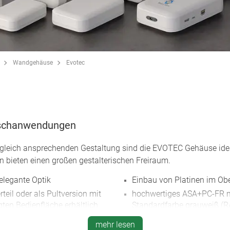
Wandgehäuse
Evotec
Tischanwendungen
ugleich ansprechenden Gestaltung sind die EVOTEC Gehäuse ide
n bieten einen großen gestalterischen Freiraum.
elegante Optik
Einbau von Platinen im Obe
eil oder als Pultversion mit
hochwertiges ASA+PC-FR m
ten Bedienfläche erhältlich
Standardfarbe grauweiß (R
Schalter, Tasten und Touch-
hohes Maß an Stabilität
mehr lesen