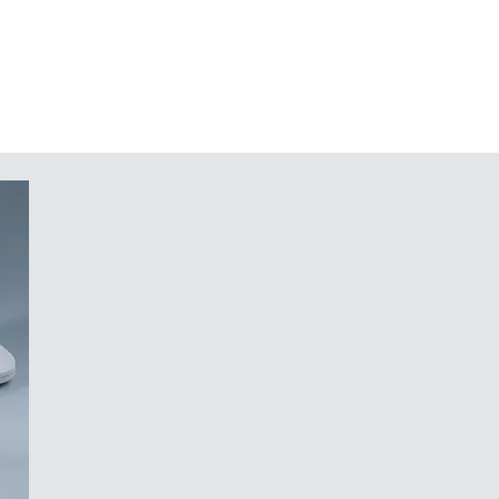
65 als Zubehör
eren Stand auf dem Tisch
hlschrauben und Torx-Antrieb