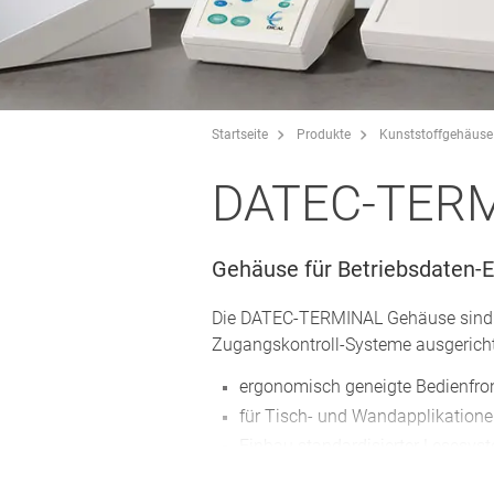
Startseite
Produkte
Kunststoffgehäuse
DATEC-TER
Gehäuse für Betriebsdaten-
Die DATEC-TERMINAL Gehäuse sind ei
Zugangskontroll-Systeme ausgericht
ergonomisch geneigte Bedienfro
für Tisch- und Wandapplikation
Einbau standardisierter Lesesys
RFID-Reader u.Ä.