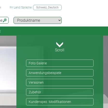
n
Ihr Land/Sprache
Schweiz
, Deutsch
he
t
Scroll
Foto Galerie
Anwendungsbeispiele
Versionen
Zubehör
Kundenspez. Modifikationen