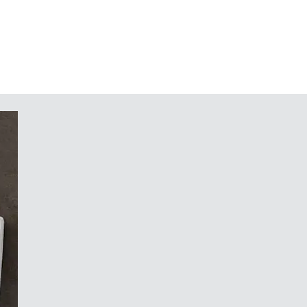
für Leiterplatten im Europa- und
, L)
lle Bearbeitung und Schnittstellen
ld zum Schutz der Folientastatur