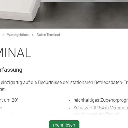
Wandgehäuse
Datec-Terminal
MINAL
Erfassung
nzigartig auf die Bedürfnisse der stationären Betriebsdaten-E
et.
nt um 20°
reichhaltiges Zubehörprogr
en
Schutzart IP 54 in Verbin
geschlossenem Deckel
teme, Schreib-Lesesysteme,
verdeckte Wandmontage m
mehr lesen