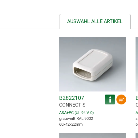
AUSWAHL ALLE ARTIKEL
B2822107
CONNECT S
ASA+PC (UL 94 V-0)
A
grauweiß RAL 9002
s
60x42x22mm
6