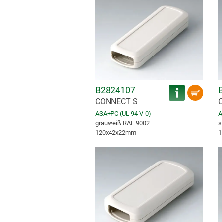
B2824107
CONNECT S
ASA+PC (UL 94 V-0)
A
grauweiß RAL 9002
s
120x42x22mm
1