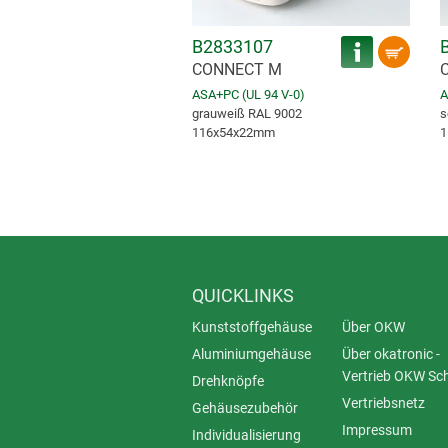
B2833107
CONNECT M
ASA+PC (UL 94 V-0)
A
grauweiß RAL 9002
s
116x54x22mm
1
QUICKLINKS
Kunststoffgehäuse
Über OKW
Aluminiumgehäuse
Über okatronic -
Vertrieb OKW Sc
Drehknöpfe
Vertriebsnetz
Gehäusezubehör
Impressum
Individualisierung