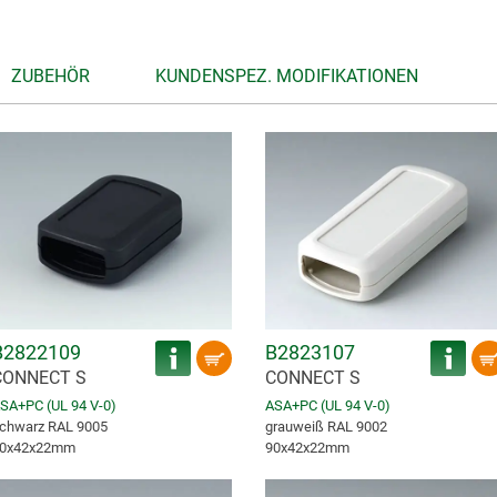
ZUBEHÖR
KUNDENSPEZ. MODIFIKATIONEN
B2822109
B2823107
CONNECT S
CONNECT S
SA+PC (UL 94 V-0)
ASA+PC (UL 94 V-0)
chwarz RAL 9005
grauweiß RAL 9002
0x42x22mm
90x42x22mm