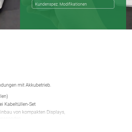
Kundenspez. Modifikationen
dungen mit Akkubetrieb.
ilen)
ei Kabeltüllen-Set
 Einbau von kompakten Displays,
esssonden
m Schutz der Folientastatur,