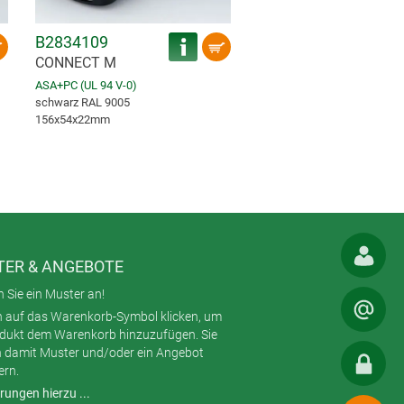
B2834109
CONNECT M
ASA+PC (UL 94 V-0)
schwarz RAL 9005
156x54x22mm
ER & ANGEBOTE
 Sie ein Muster an!
h auf das Warenkorb-Symbol klicken, um
odukt dem Warenkorb hinzuzufügen. Sie
 damit Muster und/oder ein Angebot
ern.
rungen hierzu ...