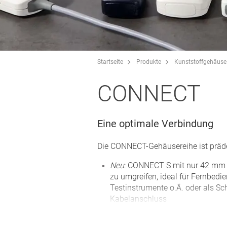
Startseite
Produkte
Kunststoffgehäuse
CONNECT
Eine optimale Verbindung
Die CONNECT-Gehäusereihe ist präd
Neu
: CONNECT S mit nur 42 mm 
zu umgreifen, ideal für Fernbedi
Testinstrumente o.Ä. oder als Sc
Kabelanschluss
zwei Gehäuseschalen, konvex und
liegender Fläche