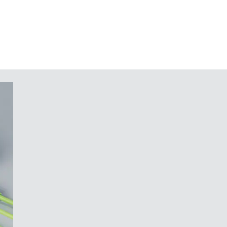
nen und Einbauteilen in der
le
 bis ø 32 mm als Zubehör
lang, CONNECT M: 116/156 mm
 an der Wand o.Ä. als Zubehör