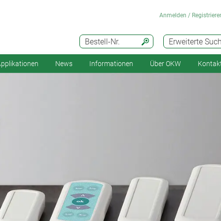
Anmelden / Registriere
Bestell-Nr.
Erweiterte Suc
pplikationen
News
Informationen
Über OKW
Kontak