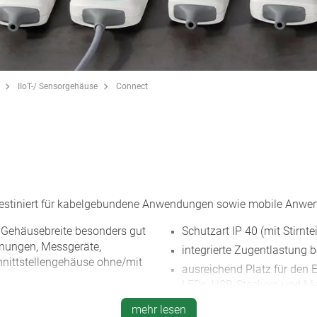
IIoT-/ Sensorgehäuse
Connect
estiniert für kabelgebundene Anwendungen sowie mobile Anwen
Gehäusebreite besonders gut
Schutzart IP 40 (mit Stirnte
enungen, Messgeräte,
integrierte Zugentlastung b
hnittstellengehäuse ohne/mit
ausreichend Platz für den
LEDs, USB-Steckern und M
 abgeflacht mit vertieft
vertieft liegende Fläche zu
mehr lesen