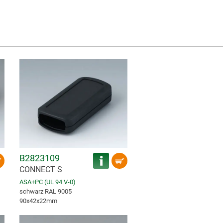
B2823109
CONNECT S
ASA+PC (UL 94 V-0)
schwarz RAL 9005
90x42x22mm