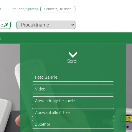
n
Ihr Land/Sprache
Schweiz
, Deutsch
he
t
Scroll
Foto Galerie
Video
Anwendungsbeispiele
Auswahl alle Artikel
Zubehör