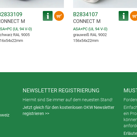
B2833109
B2834107
CONNECT M
CONNECT M
SA+PC (UL 94 V-0)
ASA+PC (UL 94 V-0)
chwarz RAL 9005
grauweiß RAL 9002
16x54x22mm
156x54x22mm
NEWSLETTER REGISTRIERUNG
MUST
Hiermit sind Sie immer auf dem neuesten Stand!
Fordern
Jetzt gleich für den kostenlosen OKW Newsletter
Einfac
registrieren >>
ein Pr
hweiz
können
anford
Erläute