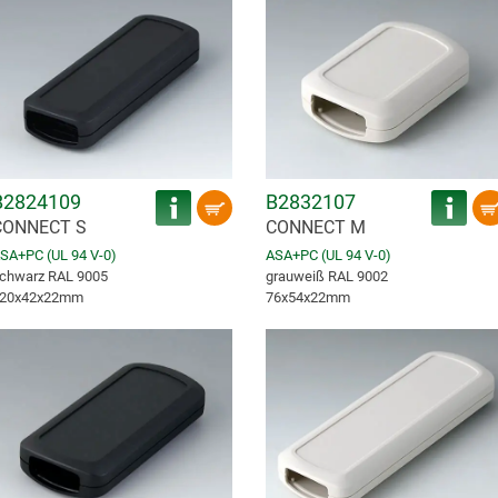
B2824109
B2832107
CONNECT S
CONNECT M
SA+PC (UL 94 V-0)
ASA+PC (UL 94 V-0)
chwarz RAL 9005
grauweiß RAL 9002
20x42x22mm
76x54x22mm