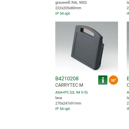
grauweiß RAL 9002
l
222x205x80mm
2
IP 54 opt.
I
B4210208
CARRYTEC M
C
ASA+PC (UL 94 V-0)
A
lava
l
270x247x91mm
2
IP 54 opt.
I