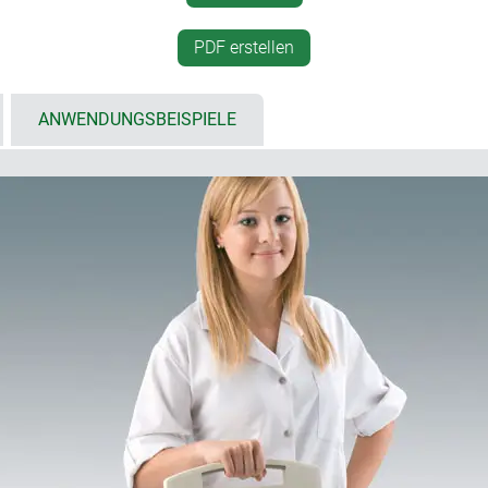
icht- und Bedienfläche,
mit Dichtung Schutzart IP 
vertieft liegendes Bedienfe
PDF erstellen
aces nutzbare Fläche
Gehäuse sind leicht zu rein
: 13,4"/34 cm)
Batteriefach für 5 x AA opti
ür Schnittstellen bei
Schutztaschen zur Aufbewa
ANWENDUNGSBEISPIELE
Zubehör etc. (Größen S un
ellen
Befestigungsdome für Plati
sole und/oder Wandhalterung;
ertragung; Kontakte als
 flach)