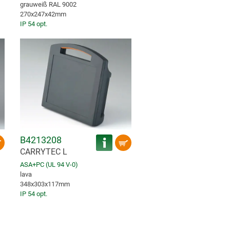
grauweiß RAL 9002
270x247x42mm
IP 54 opt.
B4213208
CARRYTEC L
ASA+PC (UL 94 V-0)
lava
348x303x117mm
IP 54 opt.