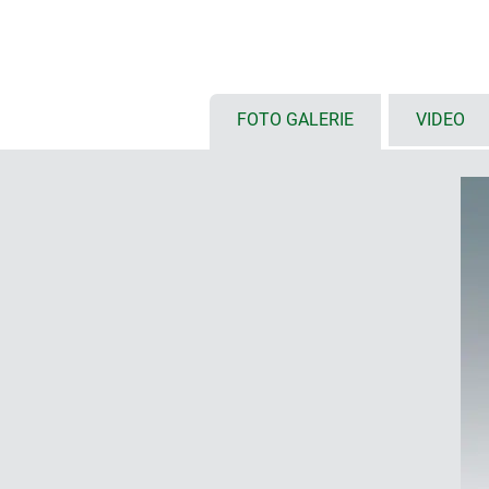
Positionierung/Ausrichtung der S
saubere Kabelführung
besonders große, für User Interf
(S: 8,4"/21 cm; M: 10,4"/26 cm; L
große Einbautiefe und viel Platz f
FOTO GALERIE
VIDEO
schlankem Erscheinungsbild
geschützter Einbau von Schnittst
gesicherte Ablage auf Tischkon
einfache Daten- und Ladestromüb
Zubehör (ausgenommen Gehäuse