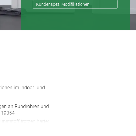
Kundenspez. Modifikationen
tionen im Indoor- und
gen an Rundrohren und
O 19054
nststoff trotzen harter