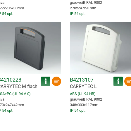
ava
grauweiß RAL 9002
22x205x80mm
270x247x91mm
P 54 opt.
IP 54 opt.
B4210228
B4213107
ARRYTEC M flach
CARRYTEC L
SA+PC (UL 94 V-0)
ABS (UL 94 HB)
ava
grauweiß RAL 9002
70x247x42mm
348x303x117mm
P 54 opt.
IP 54 opt.