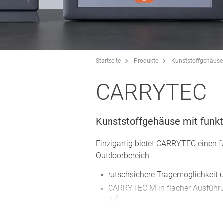
Startseite
Produkte
Kunststoffgehäuse
CARRYTEC
Kunststoffgehäuse mit funkt
Einzigartig bietet CARRYTEC einen fu
Outdoorbereich.
rutschsichere Tragemöglichkeit
CARRYTEC M in flacher Ausführu
o.Ä.
rückseitige Montage an Stativ- 