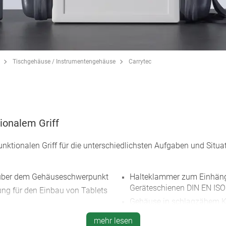
Tischgehäuse / Instrumentengehäuse
Carrytec
ionalem Griff
nktionalen Griff für die unterschiedlichsten Aufgaben und Situa
 über dem Gehäuseschwerpunkt
Halteklammer zum Einhän
Geräteschienen DIN EN IS
ng für den Einbau von Tablets
Gehäuse in schlagzähem Ku
Beanspruchung
oder Tragarmsystem; schnelle
mehr lesen