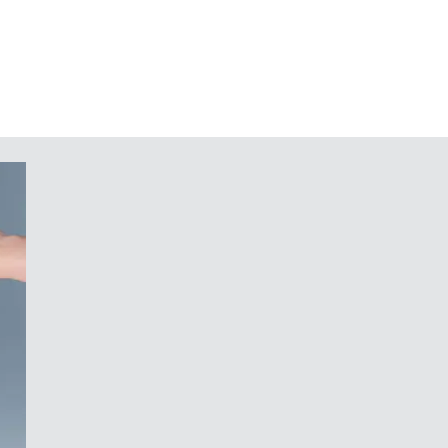
ile; Verschraubung außerhalb dem
 Einbau der Schnittstellen
t zurückversetztem Areal zum
er
ter-Set, Pultaufsteller-Set für
esewinkel von 12°, Vierkantmuttern-
g
 Stück auf Anfrage