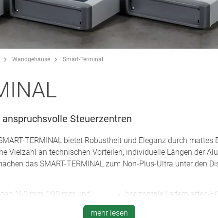
Wandgehäuse
Smart-Terminal
MINAL
 anspruchsvolle Steuerzentren
MART-TERMINAL bietet Robustheit und Eleganz durch mattes El
ine Vielzahl an technischen Vorteilen, individuelle Längen der 
 machen das SMART-TERMINAL zum Non-Plus-Ultra unter den Dis
Längen 160 mm, 200 mm und
horizontale Leiterplatten
ckkappen + 42 mm oder mit
Gehäuse-Inneren
mehr lesen
 + 4 mm), Breite 170 mm,
zweigeteiltes Aluminiumpro