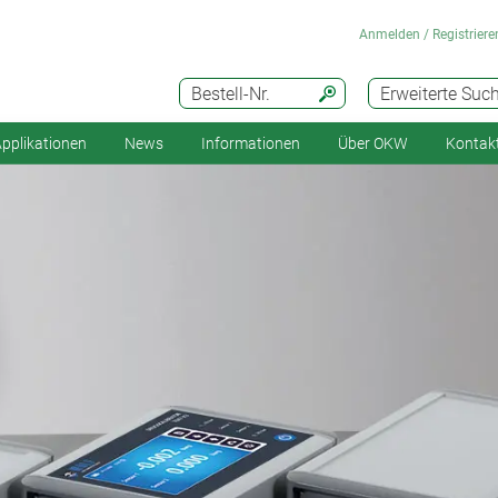
Anmelden / Registriere
Bestell-Nr.
Erweiterte Suc
pplikationen
News
Informationen
Über OKW
Kontak