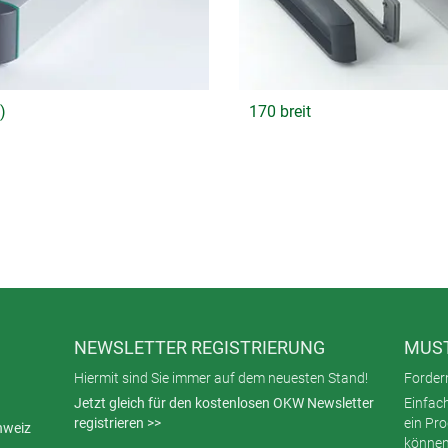
)
170 breit
NEWSLETTER REGISTRIERUNG
MUST
Hiermit sind Sie immer auf dem neuesten Stand!
Fordern
Jetzt gleich für den kostenlosen OKW Newsletter
Einfac
registrieren >>
ein Pr
hweiz
können