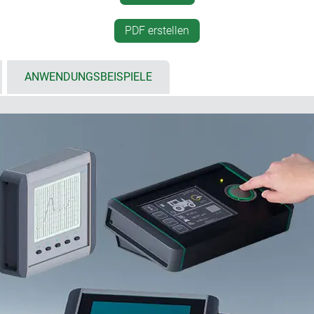
und Installation der Baute
nthrazit) aus hochwertigem
PDF erstellen
Sichtbereich
plane Flächen für einfachen
al in vulkan oder grün
seitliche Abdeckkappen mi
ANWENDUNGSBEISPIELE
 als seitliche Abschlüsse
Schutz der Kabel und Steck
, Pult- und Wandgehäuse
optionales Zubehör: Wandhal
ergonomisch günstigen Abl
 und Schutz von Displays,
Set zur Platinenbefestigun
menten
 cm; SMART-TERMINAL 200 &
undenwunsch - bitte anfragen
en in anderen Farben als kreatives, optisches Merkmal ab 200
für das SMART-TERMINAL auf Anfrage