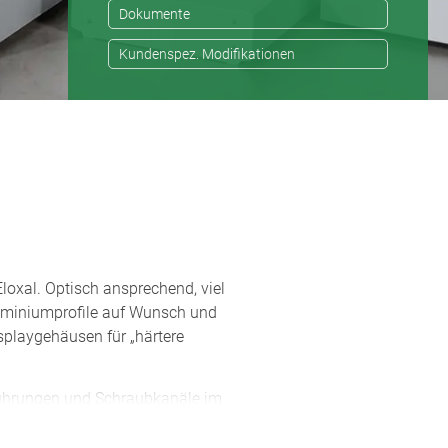
Dokumente
Kundenspez. Modifikationen
oxal. Optisch ansprechend, viel
Aluminiumprofile auf Wunsch und
playgehäusen für „härtere
-Führungen und Schraubkanäle im
fil erleichtert die Gehäusemontage