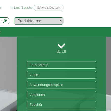
n
Ihr Land/Sprache
Schweiz
, Deutsch
he
t
Scroll
Foto Galerie
Video
Anwendungsbeispiele
Versionen
Zubehör