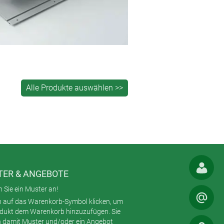
ER & ANGEBOTE
 Sie ein Muster an!
h auf das Warenkorb-Symbol klicken, um
odukt dem Warenkorb hinzuzufügen. Sie
 damit Muster und/oder ein Angebot