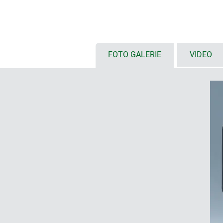
Höhe 50 mm
Abdeckkappen in lava (ähnlich a
Kunststoff ASA+PC-FR
Designdichtungen aus TPV-Materi
FOTO GALERIE
VIDEO
optional mit einfachen Aluplatten
vielseitig einsetzbar als Tisch-
vertieftes Bedienfeld zum Einbau
Folientastaturen und Bedienele
(SMART-TERMINAL 160: 5,7"/14
240: 7"/17,8 cm)
Sondergrößen und -ausführungen
individuelle Profil-Längen auf K
Designdichtungen und Abdeckkapp
Halterung nach VESA-Standard 