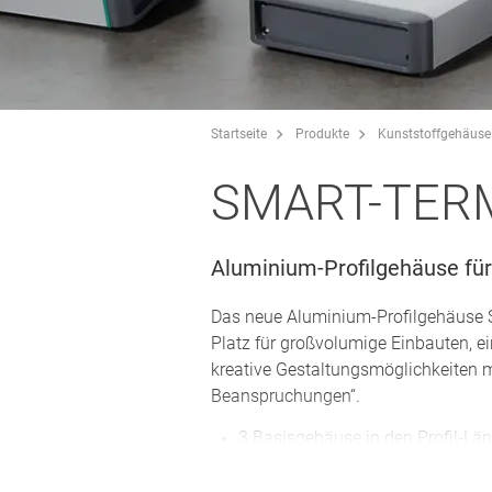
Startseite
Produkte
Kunststoffgehäuse
SMART-TER
Aluminium-Profilgehäuse für
Das neue Aluminium-Profilgehäuse S
Platz für großvolumige Einbauten, e
kreative Gestaltungsmöglichkeiten
Beanspruchungen“.
3 Basisgehäuse in den Profil-
240 mm (Gesamtlänge mit Abde
Abschlussplatten aus Aluminium