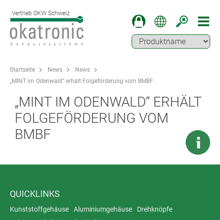
Vertrieb OKW Schweiz
Startseite
News
News
„MINT im Odenwald“ erhält Folgeförderung vom BMBF
„MINT IM ODENWALD“ ERHÄLT
FOLGEFÖRDERUNG VOM
BMBF
QUICKLINKS
Kunststoffgehäuse
Aluminiumgehäuse
Drehknöpfe