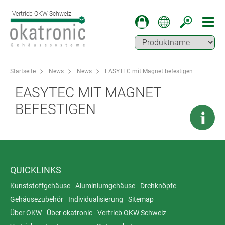
Vertrieb OKW Schweiz
Startseite
News
News
EASYTEC mit Magnet befestigen
EASYTEC MIT MAGNET
BEFESTIGEN
QUICKLINKS
Kunststoffgehäuse
Aluminiumgehäuse
Drehknöpfe
Gehäusezubehör
Individualisierung
Sitemap
Über OKW
Über okatronic - Vertrieb OKW Schweiz