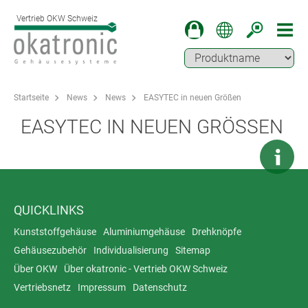
Vertrieb OKW Schweiz
Startseite
News
News
EASYTEC in neuen Größen
EASYTEC IN NEUEN GRÖSSEN
QUICKLINKS
Kunststoffgehäuse
Aluminiumgehäuse
Drehknöpfe
Gehäusezubehör
Individualisierung
Sitemap
Über OKW
Über okatronic - Vertrieb OKW Schweiz
Vertriebsnetz
Impressum
Datenschutz