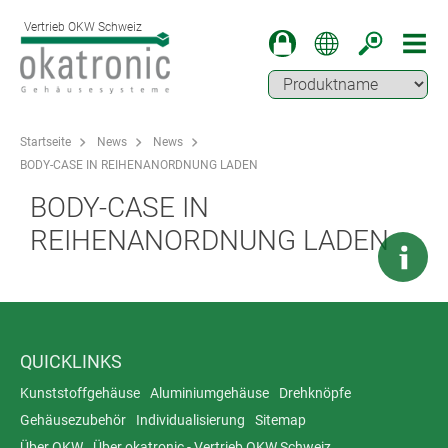
Vertrieb OKW Schweiz
Startseite
News
News
BODY-CASE IN REIHENANORDNUNG LADEN
BODY-CASE IN
REIHENANORDNUNG LADEN
QUICKLINKS
Kunststoffgehäuse
Aluminiumgehäuse
Drehknöpfe
Gehäusezubehör
Individualisierung
Sitemap
Über OKW
Über okatronic - Vertrieb OKW Schweiz