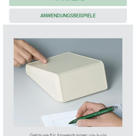
einzigartig, Möglichkeit für umlaufende
Digitaldruckfolie
ANWENDUNGSBEISPIELE
Ausführungen mit Batteriefach für 3 oder 5 x AA
flexibel bei der Bestückung; Positionierung der
Leiterplatten in Unter-, Ober- und Frontteil;
Befestigungsdome integriert
Elektronik und Schnittstellen können als
Komplettpaket eingebaut werden, dazu ist das
Ober- und Frontteil rechtwinklig angeordnet
Schutzart IP 40
verdeckte Wandbefestigung (Zubehör),
verschiedene Ausrichtungen
Gehäuse für Anwendungen vis-à-vis