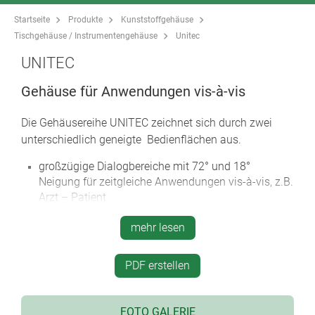
Startseite
Produkte
Kunststoffgehäuse
Tischgehäuse / Instrumentengehäuse
Unitec
UNITEC
Gehäuse für Anwendungen vis-à-vis
Die Gehäusereihe UNITEC zeichnet sich durch zwei
unterschiedlich geneigte Bedienflächen aus.
großzügige Dialogbereiche mit 72° und 18°
Neigung für zeitgleiche Anwendungen vis-à-vis, z.B.
Arzt – Patient
ästhetisches Design für Tischgeräte und
mehr lesen
Wandapplikationen
2 Größen, je 12 Ausführungen
PDF erstellen
vertiefte Bedienflächen 0,6 mm (Dekorfolien) oder
1,4 mm tief (Folientastaturen) für Frontteil und
Oberteil.
FOTO GALERIE