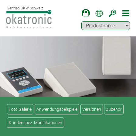
Vertrieb OKW Schweiz
Foto Galerie
Anwendungsbeispiele
Versionen
Zubehör
Kundenspez. Modifikationen