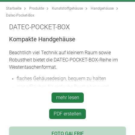
Startseite
Produkte
Kunststoffgehäuse
Handgehäuse
Datec-Pocket-Box
DATEC-POCKET-BOX
Kompakte Handgehäuse
Beachtlich viel Technik auf kleinem Raum sowie
Robustheit bietet die DATEC-POCKET-BOX-Reihe im
Westentaschenformat.
flaches Gehäusedesign, bequem zu halten
plane Flächen für einfache Bearbeitung und
individuelle Schnittstellen
mehr lesen
Batteriefächer für N, AA, AAA und 9 V-Flachbatterie
Gehäuseausführungen mit eingepassten
PDF erstellen
Dichtungen bei höheren Schutzanforderungen
gegen Staub und Wasser sowie in rauer Umgebung
vertieft liegendes Bedienfeld zum Schutz der
FOTO GALERIE