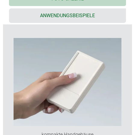
Folientastatur/Dekorfolie
3 Größen, 2 Farben
ANWENDUNGSBEISPIELE
ABS (UL 94 HB) oder PMMA Plexiglas infrarot-
durchlässig (UL 94 HB); für optimalen
Wirkungsgrad ist die Frontfläche poliert und
zurückversetzt (Größen M/L)
Ansteckclip als Zubehör
Befestigungsdome für Platinen und Einbauteile
kompakte Handgehäuse