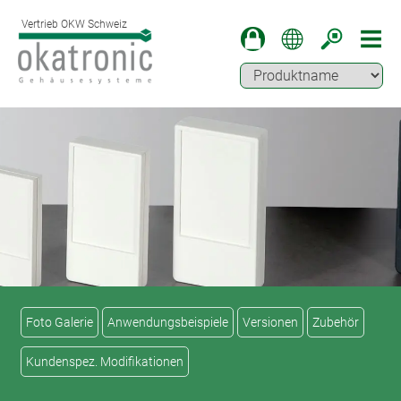
Vertrieb OKW Schweiz
Foto Galerie
Anwendungsbeispiele
Versionen
Zubehör
Kundenspez. Modifikationen