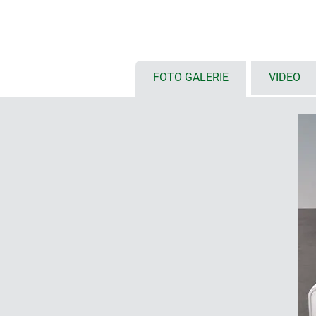
Bedienfront mit vertieft liegend
Folientastatur oder großformatige
35 cm); außerdem plane Fläche f
und Anschlüsse
seitlich große Flächen für Anschl
FOTO GALERIE
VIDEO
erhöhter Wärmeabfuhr oder zum
Messinstrumenten
Gehäuserückseite mit zurückges
eingebauter Buchsen, Stecker un
Vertiefung für Produktetikette
4-teilige Konstruktion: Grundge
Griffmulde und Bodenplatte – erh
individuelle Farbkombination
DESIGNER-STATEMENT
„COMMUNITEC ist das Tischgehäuse, 
steht eine ergonomisch geneigte, gro
sich, zurückgesetzt, ein tiefes Ein
Frontrahmen wird organisch so in de