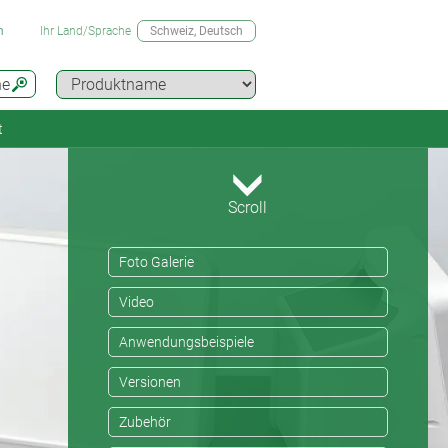
n
Ihr Land/Sprache
Schweiz
, Deutsch
he
t
Scroll
Foto Galerie
Video
Anwendungsbeispiele
Versionen
Zubehör