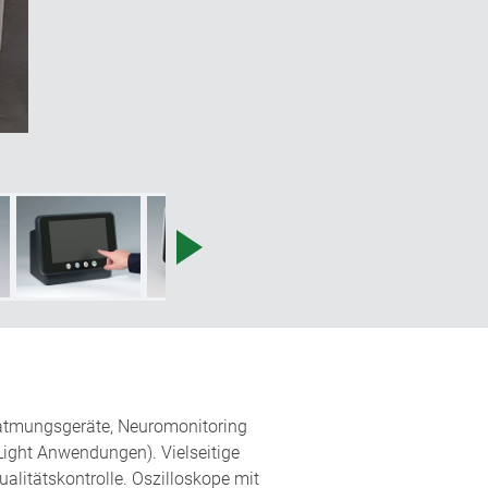
in verdeckter Eingriff auf der
ann, an dem es gebraucht wird.“
eatmungsgeräte, Neuromonitoring
Light Anwendungen). Vielseitige
ualitätskontrolle. Oszilloskope mit