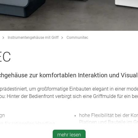
Instrumentengehäuse mit Griff
Communitec
EC
hgehäuse zur komfortablen Interaktion und Visual
ädestiniert, um großformatige Einbauten elegant in einer mode
u: Hinter der Bedienfront verbirgt sich eine Griffmulde für ein
ign
hohe Flexibilität bei der K
Platinen und Bauteile im G
on für rationelles Handling
auf der Bodenplatte
bkombinationen möglich
mehr lesen
Einfache Montage/Einbau: 