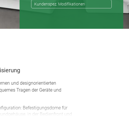
Kundenspez. Modifikationen
isierung
rnen und designorientierten
 bequemes Tragen der Geräte und
onfiguration: Befestigungsdome für
rundgehäuse, in der Bedienfront und
rationelle Bestückung der