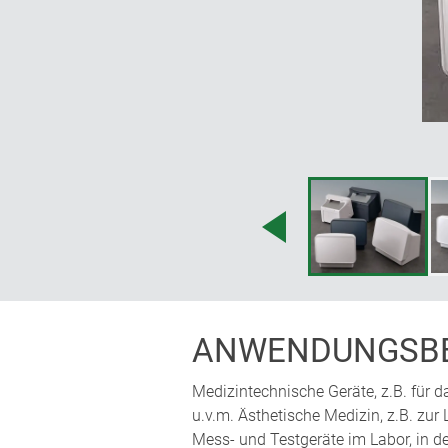
Montagefläche für Verbindungen zu E
Rückseite der Front macht möglich, 
Martin Nußberger, polyform Industri
ANWENDUNGSBE
Medizintechnische Geräte, z.B. für
u.v.m. Ästhetische Medizin, z.B. zur
Mess- und Testgeräte im Labor, in de