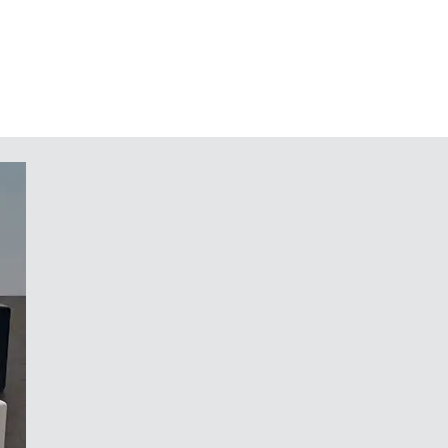
Gehäuses. Anschließend erfolgt die
tsamt der Elektronikeinheit im
e. Besonders montage- und
änglichkeit der vormontierten
die Öffnung für die „Abdeckung
vorne.
ür sicheren Stand inklusive
der in Einklang bringt. Im Zentrum
rface bietet. Dahinter versteckt
elegante, scheinbar schwebende
ockel unter der Gehäusefront ist die