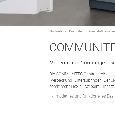
Startseite
Produkte
Kunststoffgehäuse
COMMUNIT
Moderne, großformatige Tisc
Die COMMUNITEC Gehäusereihe ist pr
„Verpackung“ unterzubringen. Der Clo
somit mehr Flexibilität beim Einsatz.
modernes und funktionelles Des
integrierte Griff- und Tragefunkti
2 Größen, unterschiedliche Far