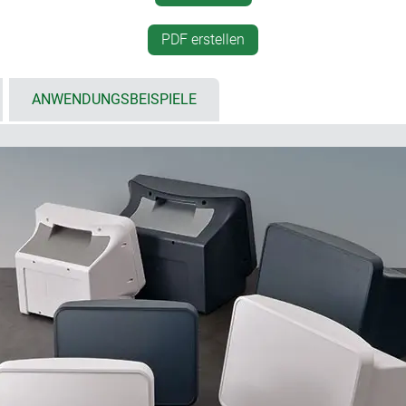
em Feld zum Schutz der
Bodenplatte außerhalb des 
r Displays 11,5" - 14" (29 cm -
Montage der Bodenplatte mi
PDF erstellen
ür frontseitige Bedienelemente
COMMUNITEC-Grundgehäus
servicefreundlich: gute Zug
üsse, Lüftungsschlitze bei
Bauteile - von oben durch 
ANWENDUNGSBEISPIELE
 Anbringen von
Griffmulde“ und/oder von 
selbstklebende Gummifüße f
etzter Fläche zum Schutz
Schutzart IP 40
d Zuleitungen; zusätzliche
häuse, Bedienfront, Abdeckung
ältlich als Baugruppenteile für
das die Anforderungen digitaler und analoger Technik miteinan
ßzügige Anzeige- und Bedienfläche, die viel Raum für Ihr Userinte
bauvolumen für elektronische und mechanische Baugruppen. Der 
n Korpus überführt, dass seine Dimensionen kleiner wirken. Im S