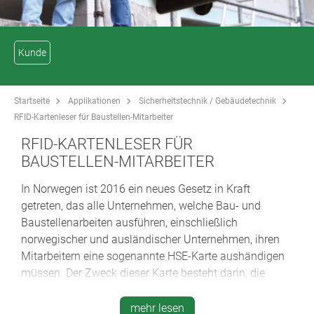
Kunde
Startseite
Applikationen
Sicherheitstechnik / Gebäudetechnik
RFID-Kartenleser für Baustellen-Mitarbeiter
RFID-KARTENLESER FÜR
BAUSTELLEN-MITARBEITER
In Norwegen ist 2016 ein neues Gesetz in Kraft
getreten, das alle Unternehmen, welche Bau- und
Baustellenarbeiten ausführen, einschließlich
norwegischer und ausländischer Unternehmen, ihren
Mitarbeitern eine sogenannte HSE-Karte aushändigen
müssen. Der Zweck dieser Karte besteht darin, die
einzelnen Mitarbeiter vor Ort zu erkennen und den
Arbeitgeber der Person anzugeben. Auf diese Weise
mehr lesen