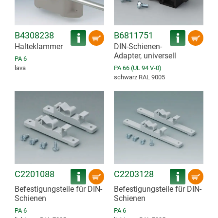
B4308238
B6811751
Halteklammer
DIN-Schienen-
Adapter, universell
PA 6
lava
PA 66 (UL 94 V-0)
schwarz RAL 9005
C2201088
C2203128
Befestigungsteile für DIN-
Befestigungsteile für DIN-
Schienen
Schienen
PA 6
PA 6