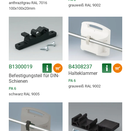
anthrazitgrau RAL 7016
grauweiß RAL 9002
100x100x20mm
B1300019
B4308237
Halteklammer
Befestigungsteil für DIN-
Schienen
PA 6
grauweiß RAL 9002
PA 6
schwarz RAL 9005