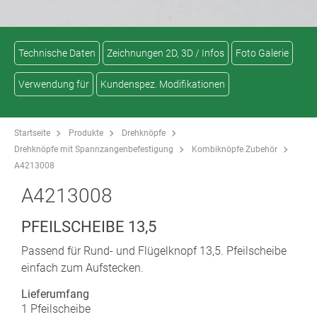
Technische Daten
Zeichnungen 2D, 3D / Infos
Foto Galerie
Verwendung für
Kundenspez. Modifikationen
Startseite
Produkte
Drehknöpfe
Drehknöpfe mit Spannzangenbefestigung
Kombiknöpfe Zubehör
A4213008
A4213008
PFEILSCHEIBE 13,5
Passend für Rund- und Flügelknopf 13,5. Pfeilscheibe
einfach zum Aufstecken.
Lieferumfang
1 Pfeilscheibe