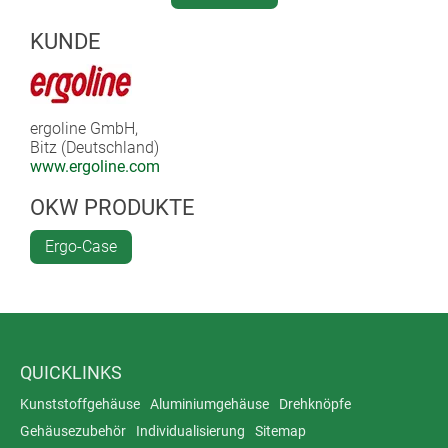
Die Patienten-Anzeige stellt die aktuelle Drehzahl gut
sichtlich für den Benutzer dar.
KUNDE
ergoline GmbH,
Bitz (Deutschland)
www.ergoline.com
OKW PRODUKTE
Ergo-Case
QUICKLINKS
Kunststoffgehäuse
Aluminiumgehäuse
Drehknöpfe
Gehäusezubehör
Individualisierung
Sitemap