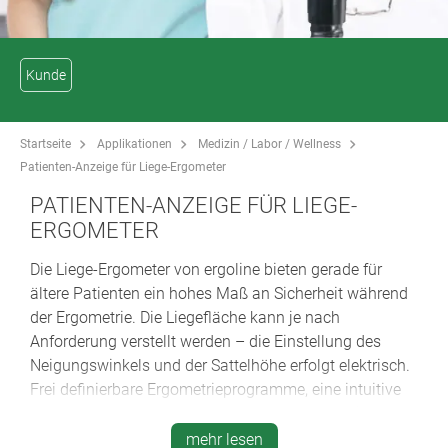
Kunde
Startseite
Applikationen
Medizin / Labor / Wellness
Patienten-Anzeige für Liege-Ergometer
PATIENTEN-ANZEIGE FÜR LIEGE-
ERGOMETER
Die Liege-Ergometer von ergoline bieten gerade für
ältere Patienten ein hohes Maß an Sicherheit während
der Ergometrie. Die Liegefläche kann je nach
Anforderung verstellt werden – die Einstellung des
Neigungswinkels und der Sattelhöhe erfolgt elektrisch.
Frei definierbare Ergometrieprogramme, eine intuitive
Bedienung und universelle EKG-Schnittstellen (digital,
analog, Fernstart) zeichnen die Liege-Ergometer aus.
mehr lesen