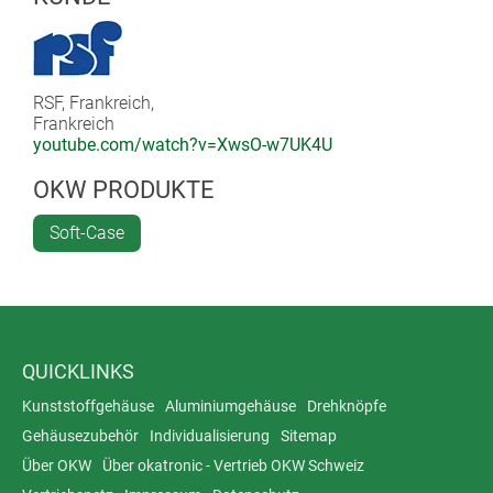
RSF, Frankreich,
Frankreich
youtube.com/watch?v=XwsO-w7UK4U
OKW PRODUKTE
Soft-Case
QUICKLINKS
Kunststoffgehäuse
Aluminiumgehäuse
Drehknöpfe
Gehäusezubehör
Individualisierung
Sitemap
Über OKW
Über okatronic - Vertrieb OKW Schweiz