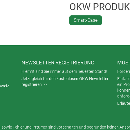
OKW PRODUK
Smart-Case
NEWSLETTER REGISTRIERUNG
MUST
Hiermit sind Sie immer auf dem neuesten Stand!
Fordern
Jetzt gleich für den kostenlosen OKW Newsletter
Einfac
registrieren >>
ein Pr
hweiz
können
anford
Erläute
sowie Fehler und Irrtümer sind vorbehalten und begründen keinen Ansp