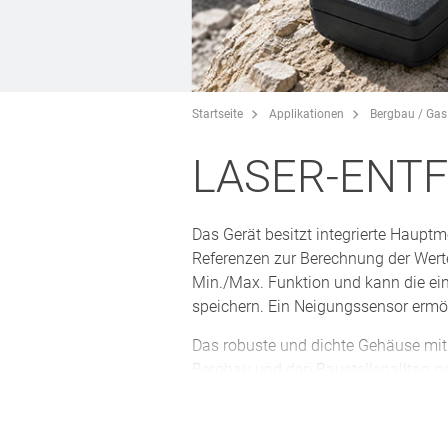
Startseite
Applikationen
Bergbau / Gas 
LASER-ENT
Das Gerät besitzt integrierte Haupt
Referenzen zur Berechnung der Wert
Min./Max. Funktion und kann die ein
speichern. Ein Neigungssensor ermö
Das robuste und dichte Gehäuse mit 
Bergbau und den Baustellenalltag ge