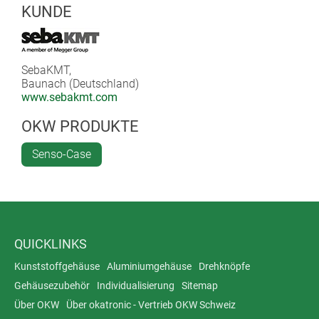
KUNDE
SebaKMT,
Baunach (Deutschland)
www.sebakmt.com
OKW PRODUKTE
Senso-Case
QUICKLINKS
Kunststoffgehäuse
Aluminiumgehäuse
Drehknöpfe
Gehäusezubehör
Individualisierung
Sitemap
Über OKW
Über okatronic - Vertrieb OKW Schweiz