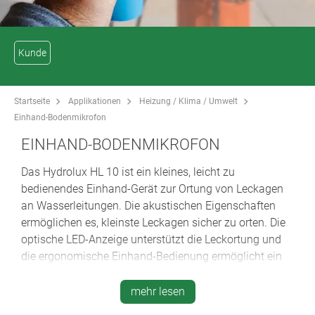
Kunde
Startseite
Applikationen
Heizung / Klima / Umwelt
Einhand-Bodenmikrofon
EINHAND-BODENMIKROFON
Das Hydrolux HL 10 ist ein kleines, leicht zu
bedienendes Einhand-Gerät zur Ortung von Leckagen
an Wasserleitungen. Die akustischen Eigenschaften
ermöglichen es, kleinste Leckagen sicher zu orten. Die
optische LED-Anzeige unterstützt die Leckortung und
die ergonomische Einhand-Bedienung ermöglicht ein
langes, ermüdungsfreies Arbeiten.
mehr lesen
Artikel lesen (.pdf) >>