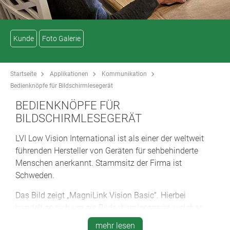
Kunde
Foto Galerie
Startseite
Applikationen
Kommunikation
Bedienknöpfe für Bildschirmlesegerät
BEDIENKNÖPFE FÜR
BILDSCHIRMLESEGERÄT
LVI Low Vision International ist als einer der weltweit
führenden Hersteller von Geräten für sehbehinderte
Menschen anerkannt. Stammsitz der Firma ist
Schweden.
Das Bild zeigt „MagniLink Vision Basic“. Hierbei
handelt es sich um ein Bildschirmlesegerät, welches
alle notwendigen Funktionen zum Lesen mit starker
mehr lesen