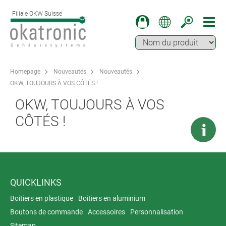
Filiale OKW Suisse
Homepage
Nouveautés
Nouveautés
OKW, TOUJOURS À VOS CÔTÉS !
OKW, TOUJOURS À VOS
CÔTÉS !
QUICKLINKS
Boitiers en plastique
Boitiers en aluminium
Boutons de commande
Accessoires
Personnalisation
Sitemap