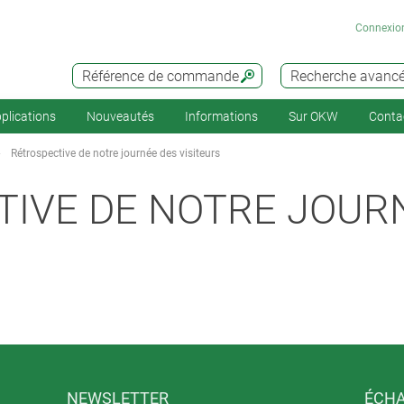
Connexio
Référence de commande
Recherche avanc
plications
Nouveautés
Informations
Sur OKW
Conta
Rétrospective de notre journée des visiteurs
IVE DE NOTRE JOUR
NEWSLETTER
ÉCHA