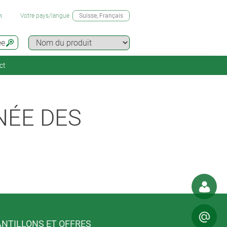
n
Votre pays/langue
Suisse
, Français
ée
ct
NÉE DES
NTILLONS ET OFFRES