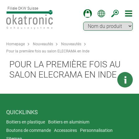
Filiale OKW Suisse
Homepage
Nouveautés
Nouveautés
Pour la première fois au salon ELECRAMA en Inde
POUR LA PREMIÈRE FOIS AU
SALON ELECRAMA EN INDE
QUICKLINKS
Boitiers en plastique
Boitiers en aluminium
Boutons de commande
Accessoires
Personnalisation
Sitemap