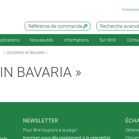
Connexio
Référence de commande
Recherche avanc
plications
Nouveautés
Informations
Sur OKW
Conta
« DESIGNED IN BAVARIA »
IN BAVARIA »
NEWSLETTER
ÉCHA
Pour être toujours à la page !
Obtenez
Inscrivez-vous dès maintenant à la newsletter
Cliquez
iale