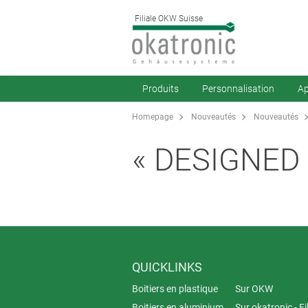
Filiale OKW Suisse
Produits
Personnalisation
Ap
Homepage
Nouveautés
Nouveautés
« DESIGNED 
QUICKLINKS
Boitiers en plastique
Sur OKW
Boitiers en aluminium
Sur okatronic - Fil