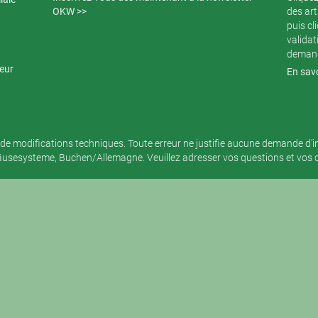
OKW >>
des art
puis cl
validat
demand
teur
En savo
de modifications techniques. Toute erreur ne justifie aucune demande d’
sesysteme, Buchen/Allemagne. Veuillez adresser vos questions et vos