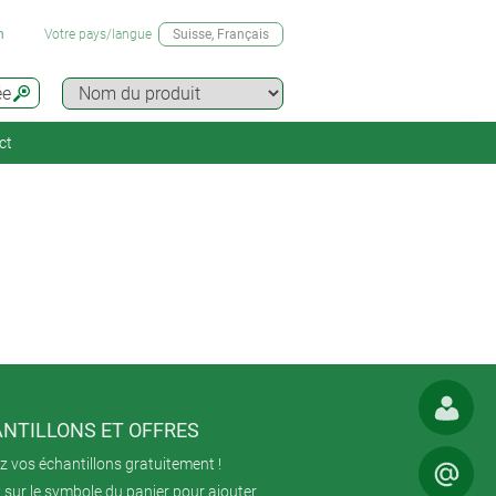
n
Votre pays/langue
Suisse
, Français
ée
ct
NTILLONS ET OFFRES
 vos échantillons gratuitement !
 sur le symbole du panier pour ajouter