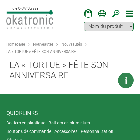
Filiale OKW Suisse
Homepage
Nouveautés
Nouveautés
LA « TORTUE » FÊTE SON ANNIVERSAIRE
LA « TORTUE » FÊTE SON
ANNIVERSAIRE
QUICKLINKS
Boitiers en plastique
Boitiers en aluminium
Boutons de commande
Accessoires
Personnalisation
Sitemap