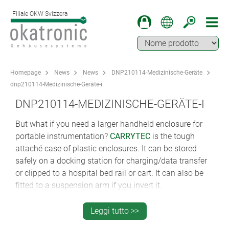
Filiale OKW Svizzera
Homepage
News
News
DNP210114-Medizinische-Geräte
dnp210114-Medizinische-Geräte-i
DNP210114-MEDIZINISCHE-GERÄTE-I
But what if you need a larger handheld enclosure for
portable instrumentation?
CARRYTEC
is the tough
attaché case of plastic enclosures. It can be stored
safely on a docking station for charging/data transfer
or clipped to a hospital bed rail or cart. It can also be
fitted to a suspension arm if you invert it.
Link to application examples of "Medicine / Laboratory
Leggi tutto >>
/ Wellness"