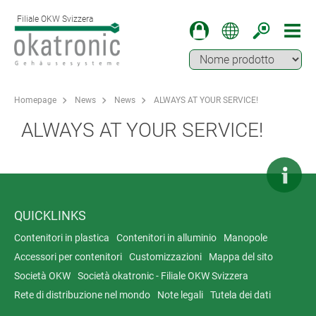
Filiale OKW Svizzera
Homepage
News
News
ALWAYS AT YOUR SERVICE!
ALWAYS AT YOUR SERVICE!
QUICKLINKS
Contenitori in plastica
Contenitori in alluminio
Manopole
Accessori per contenitori
Customizzazioni
Mappa del sito
Società OKW
Società okatronic - Filiale OKW Svizzera
Rete di distribuzione nel mondo
Note legali
Tutela dei dati