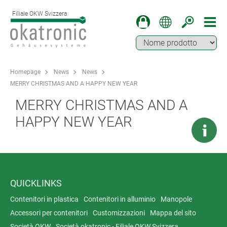
Filiale OKW Svizzera
Homepage
News
News
MERRY CHRISTMAS AND A HAPPY NEW YEAR
MERRY CHRISTMAS AND A
HAPPY NEW YEAR
QUICKLINKS
Contenitori in plastica
Contenitori in alluminio
Manopole
Accessori per contenitori
Customizzazioni
Mappa del sito
Società OKW
Società okatronic - Filiale OKW Svizzera