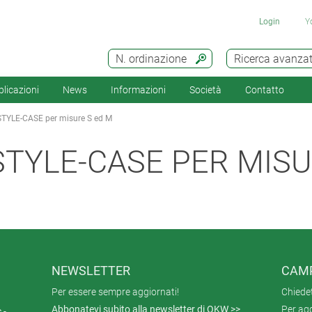
Login
Y
N. ordinazione
Ricerca avanza
licazioni
News
Informazioni
Società
Contatto
STYLE-CASE per misure S ed M
TYLE-CASE PER MISU
NEWSLETTER
CAMP
Per essere sempre aggiornati!
Chiede
Abbonatevi subito alla newsletter di OKW >>
Per agg
 -