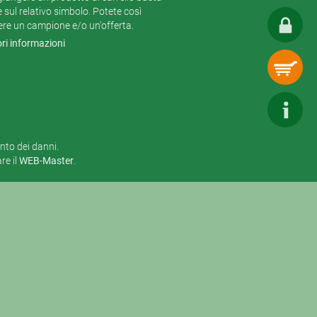
e sul relativo simbolo. Potete così
ere un campione e/o un'offerta.
ri informazioni
ento dei danni.
e il
WEB-Master
.