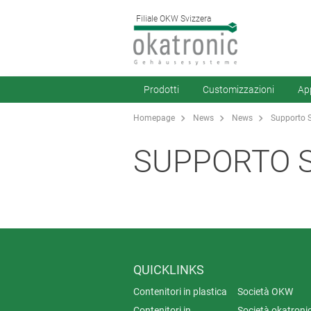
Filiale OKW Svizzera
Prodotti
Customizzazioni
App
Homepage
News
News
Supporto 
SUPPORTO S
QUICKLINKS
Contenitori in plastica
Società OKW
Contenitori in
Società okatronic