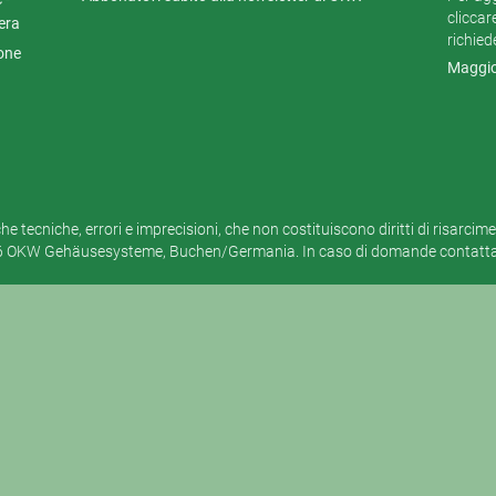
cliccar
era
richied
ione
Maggio
e tecniche, errori e imprecisioni, che non costituiscono diritti di risarcim
6 OKW Gehäusesysteme, Buchen/Germania. In caso di domande contattar