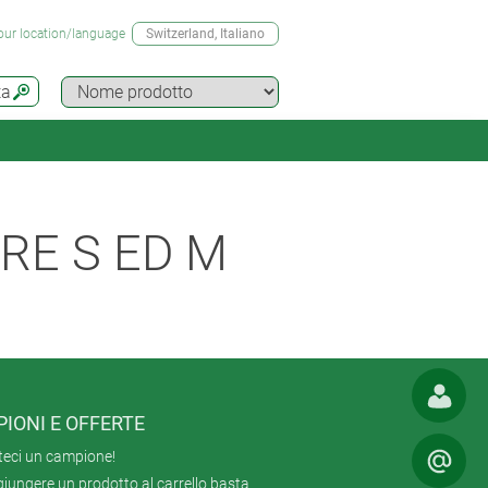
our location/language
Switzerland
, Italiano
ta
RE S ED M
IONI E OFFERTE
teci un campione!
iungere un prodotto al carrello basta