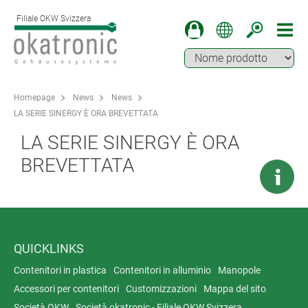
Filiale OKW Svizzera
Homepage
News
News
LA SERIE SINERGY È ORA BREVETTATA
LA SERIE SINERGY È ORA
BREVETTATA
QUICKLINKS
Contenitori in plastica
Contenitori in alluminio
Manopole
Accessori per contenitori
Customizzazioni
Mappa del sito
Società OKW
Società okatronic - Filiale OKW Svizzera