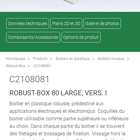
Données techniques
Plans 2D et 3D
Galerie de photos
Composants/Accessoires
Options de produit
Homepage
Produits
Boitiers en plastique
Boitiers muraux
Robust-Box
C2108081
C2108081
ROBUST-BOX 80 LARGE, VERS. I
Boitier en plastique robuste, prédestiné aux
applications électriques et électroniqus. Coquilles du
boitier utilisable comme partie supérieure ou inférieure
au choix. Dans chaque partie du boitier il se trouvent
des filetages et bossages de fixation. Vissage hors la