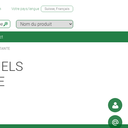
n
Votre pays/langue
Suisse
, Français
ée
ct
ATANTE
UELS
E