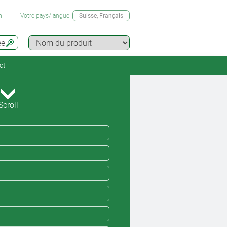
n
Votre pays/langue
Suisse
, Français
ée
ct
Scroll