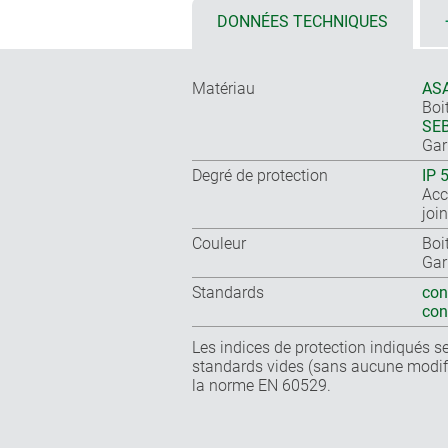
DONNÉES TECHNIQUES
Matériau
ASA
Boit
SEB
Gar
Degré de protection
IP 
Acc
join
Couleur
Boit
Gar
Standards
con
co
Les indices de protection indiqués se
standards vides (sans aucune modifi
la norme EN 60529.