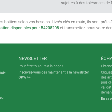
sujettes à des tolérances de 
boitiers selon vos besoins. Livrés clés en main, ils sont prêts
isation disponibles pour B4208208
et transmettez-nous votre de
NEWSLETTER
ÉCHA
Pour être toujours à la page !
Obtenez
Inscrivez-vous dès maintenant à la newsletter
Cliquez
iale
OKW >>
des art
puis cl
validat
demand
teur
En savo