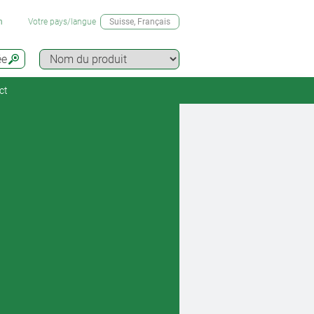
n
Votre pays/langue
Suisse
, Français
ée
ct