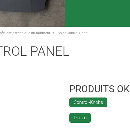
sécurité / technique du bâtiment
Solar Control Panel
TROL PANEL
PRODUITS O
Control-Knobs
Diatec