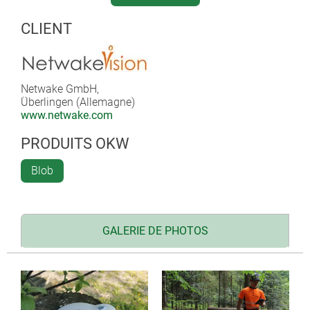
L'unité mobile (en anglais "Rover") reçoit un large
spectre de satellites et se calibre simultanément via le
CLIENT
réseau mobile. Les positions très précises sont
transmises à une tablette ou un smartphone et sont
disponibles dans une application.
L'unité est logée dans le boitier OKW BLOB PANEL.
Netwake GmbH,
Überlingen (Allemagne)
La station de base – Royal Base
www.netwake.com
Elle est calibrée de manière fixe et sert d'unité
PRODUITS OKW
d'émission de données de correction avec la technique
RTK (cinématique en temps réel). Cela permet
Blob
d'atteindre une précision allant jusqu'à 1,4 cm.
L'application mobile – RoyalGPS-App
L'application Android sert à la transmission des
GALERIE DE PHOTOS
coordonnées ainsi qu'à l'affichage, à la gestion et au
traitement ultérieur ; ainsi, des informations
complémentaires peuvent par ex. être ajoutées par des
entrées de texte libres ou vocales, des photos, etc. La
commande vocale est également confortable : un