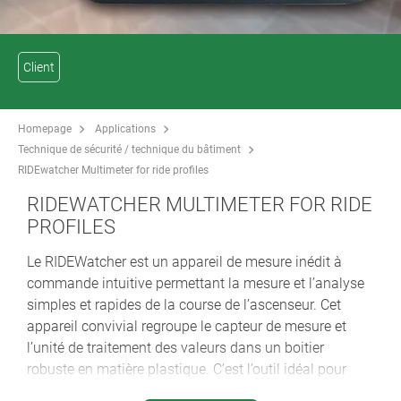
Client
Homepage
Applications
Technique de sécurité / technique du bâtiment
RIDEwatcher Multimeter for ride profiles
RIDEWATCHER MULTIMETER FOR RIDE
PROFILES
Le RIDEWatcher est un appareil de mesure inédit à
commande intuitive permettant la mesure et l’analyse
simples et rapides de la course de l’ascenseur. Cet
appareil convivial regroupe le capteur de mesure et
l’unité de traitement des valeurs dans un boitier
robuste en matière plastique. C’est l’outil idéal pour
régler les nouvelles installations en peu de temps,