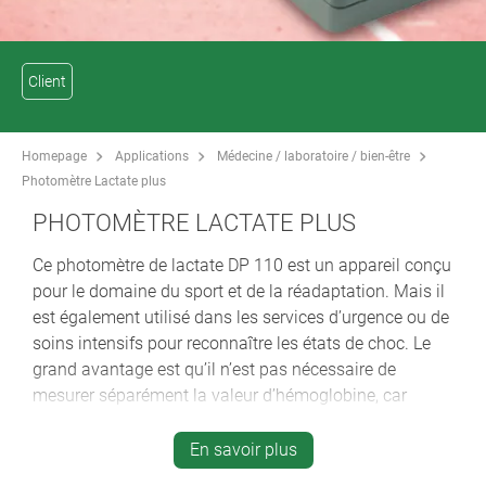
Client
Homepage
Applications
Médecine / laboratoire / bien-être
Photomètre Lactate plus
PHOTOMÈTRE LACTATE PLUS
Ce photomètre de lactate DP 110 est un appareil conçu
pour le domaine du sport et de la réadaptation. Mais il
est également utilisé dans les services d’urgence ou de
soins intensifs pour reconnaître les états de choc. Le
grand avantage est qu’il n’est pas nécessaire de
mesurer séparément la valeur d’hémoglobine, car
l’appareil la détermine pendant la mesure du lactate et
l’affiche à l’écran. Il permet en outre de définir le taux de
En savoir plus
glucose, un paramètre essentiel pour la médecine du