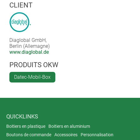
sport.
CLIENT
Diaglobal GmbH,
Berlin (Allemagne)
www.diaglobal.de
PRODUITS OKW
Datec-Mobil-Box
QUICKLINKS
Boitiers en plastique
Boitiers en aluminium
Boutons de commande
Accessoires
Personnalisation